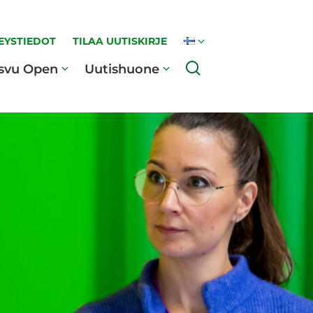
EYSTIEDOT
TILAA UUTISKIRJE
Haku
svu Open
Uutishuone