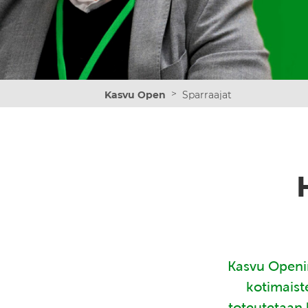
>
Kasvu Open
Sparraajat
Kasvu Openin
kotimaist
toteutetaan 