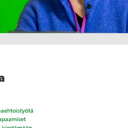
a
aaehtoistyötä
tapaamiset
ä kiertämään.