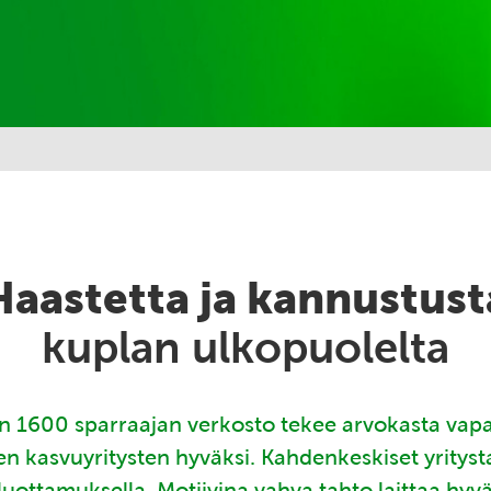
Haastetta ja kannustust
kuplan ulkopuolelta
 1600 sparraajan verkosto tekee arvokasta vap
en kasvuyritysten hyväksi. Kahdenkeskiset yritys
luottamuksella. Motiivina vahva tahto laittaa hyv