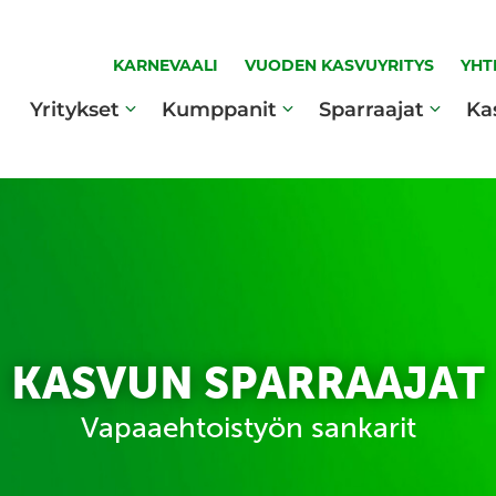
KARNEVAALI
VUODEN KASVUYRITYS
YHT
Yritykset
Kumppanit
Sparraajat
Ka
KASVUN SPARRAAJAT
Vapaaehtoistyön sankarit