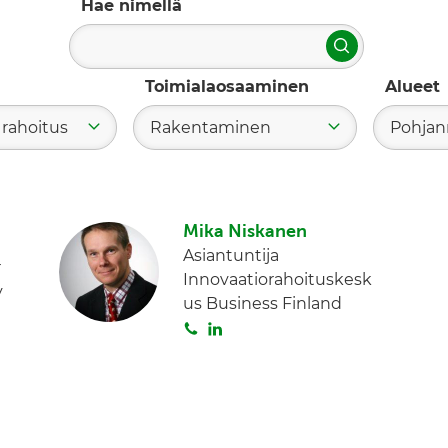
Hae nimellä
Hae
Toimialaosaaminen
Alueet
 rahoitus
Rakentaminen
Pohja
Mika Niskanen
Asiantuntija
r
Innovaatiorahoituskesk
y
us Business Finland
S
L
o
i
i
n
t
k
a
e
d