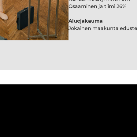
Osaaminen ja tiimi 26%
Aluejakauma
Jokainen maakunta edust