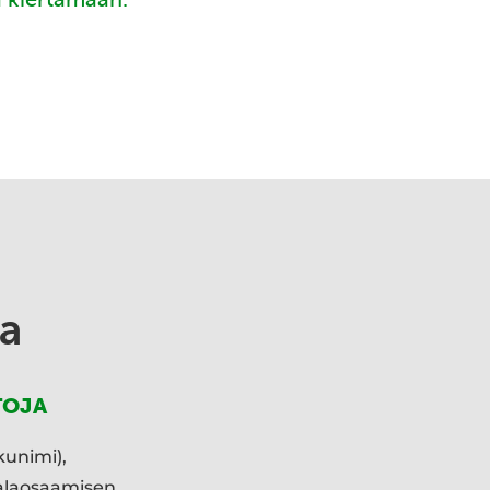
a
TOJA
kunimi),
ialaosaamisen