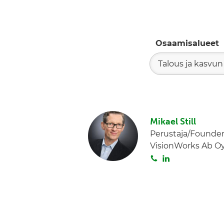
Osaamisalueet
Talous ja kasvun
Mikael Still
Perustaja/Founde
VisionWorks Ab O
S
L
o
i
i
n
t
k
a
e
d