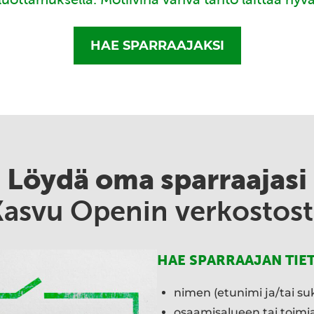
HAE SPARRAAJAKSI
Löydä oma sparraajasi
Kasvu Openin verkostost
HAE SPARRAAJAN TIE
nimen (etunimi ja/tai su
osaamisalueen tai toim