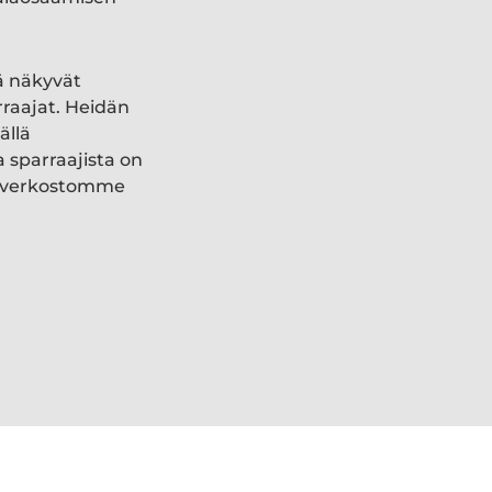
ä näkyvät
rraajat. Heidän
ällä
a sparraajista on
ki verkostomme