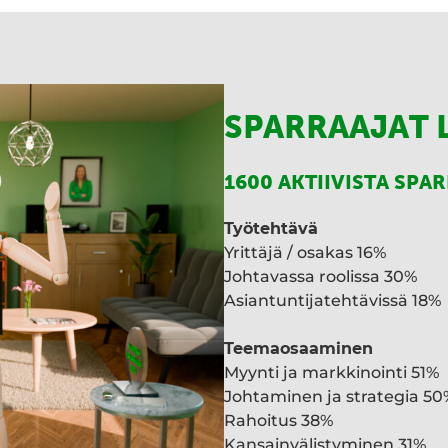
I
n
SPARRAAJAT 
1600 AKTIIVISTA SPA
Työtehtävä
Yrittäjä / osakas 16%
Johtavassa roolissa 30%
Asiantuntijatehtävissä 18%
Teemaosaaminen
Myynti ja markkinointi 51%
Johtaminen ja strategia 50
Rahoitus 38%
Kansainvälistyminen 31%