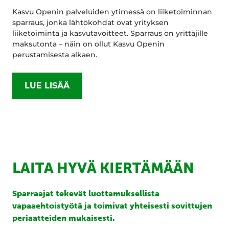
Kasvu Openin palveluiden ytimessä on liiketoiminnan
sparraus, jonka lähtökohdat ovat yrityksen
liiketoiminta ja kasvutavoitteet. Sparraus on yrittäjille
maksutonta – näin on ollut Kasvu Openin
perustamisesta alkaen.
LUE LISÄÄ
LAITA HYVÄ KIERTÄMÄÄN
Sparraajat tekevät luottamuksellista
vapaaehtoistyötä ja toimivat yhteisesti sovittujen
periaatteiden mukaisesti.