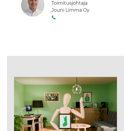
Toimitusjohtaja
Jouni Limma Oy
S
o
i
t
a