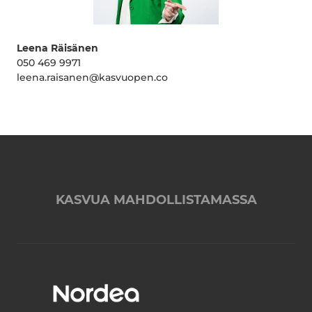
Leena Räisänen
050 469 9971
leena.raisanen@kasvuopen.co
KASVUA MAHDOLLISTAMASSA