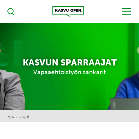
Kasvu Open
MENU
Haku
KASVUN SPARRAAJAT
Vapaaehtoistyön sankarit
Sparraajat