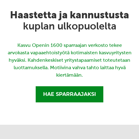
Haastetta ja kannustusta
kuplan ulkopuolelta
Kasvu Openin 1600 sparraajan verkosto tekee
arvokasta vapaaehtoistyötä kotimaisten kasvuyritysten
hyväksi. Kahdenkeskiset yritystapaamiset toteutetaan
luottamuksella. Motiivina vahva tahto laittaa hyvä
kiertämään.
HAE SPARRAAJAKSI