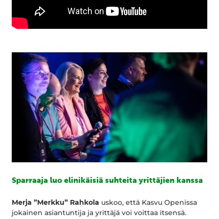
Sparraaja luo elinikäisiä suhteita yrittäjien kanssa
Merja ”Merkku” Rahkola
uskoo, että Kasvu Openissa
jokainen asiantuntija ja yrittäjä voi voittaa itsensä.