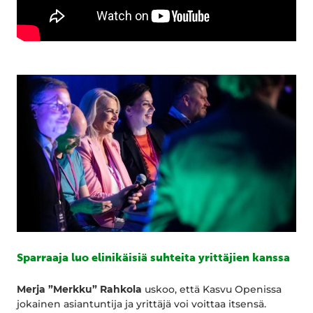
Sparraaja luo elinikäisiä suhteita yrittäjien kanssa
Merja ”Merkku” Rahkola
uskoo, että Kasvu Openissa
jokainen asiantuntija ja yrittäjä voi voittaa itsensä.