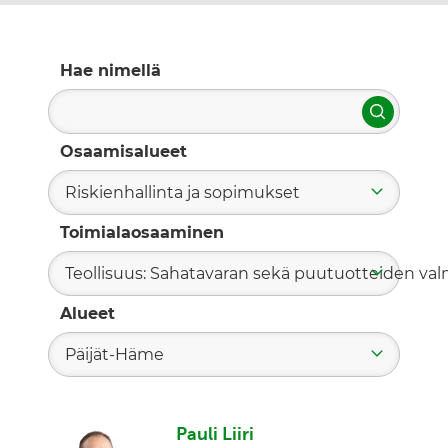
Hae nimellä
Hae
Osaamisalueet
Riskienhallinta ja sopimukset
Toimialaosaaminen
Teollisuus: Sahatavaran sekä puutuotteiden valm
Alueet
Päijät-Häme
Pauli Liiri