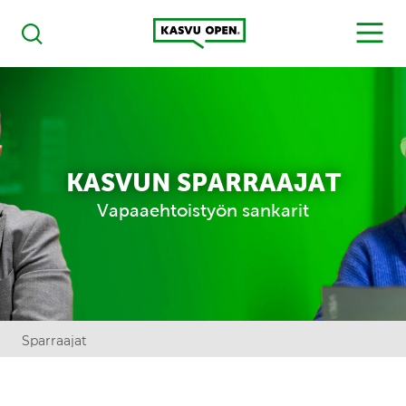
Kasvu Open
MENU
Haku
KASVUN SPARRAAJAT
Vapaaehtoistyön sankarit
Sparraajat