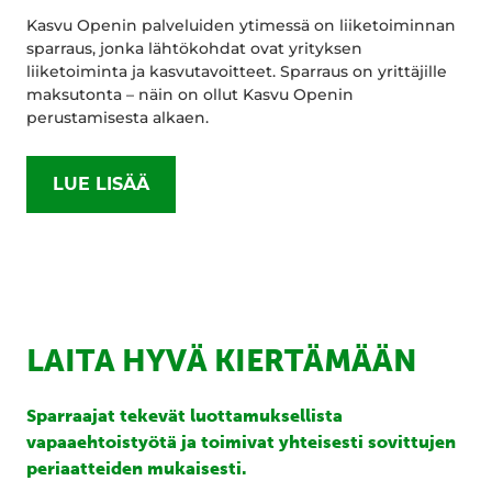
Kasvu Openin palveluiden ytimessä on liiketoiminnan
sparraus, jonka lähtökohdat ovat yrityksen
liiketoiminta ja kasvutavoitteet. Sparraus on yrittäjille
maksutonta – näin on ollut Kasvu Openin
perustamisesta alkaen.
LUE LISÄÄ
LAITA HYVÄ KIERTÄMÄÄN
Sparraajat tekevät luottamuksellista
vapaaehtoistyötä ja toimivat yhteisesti sovittujen
periaatteiden mukaisesti.