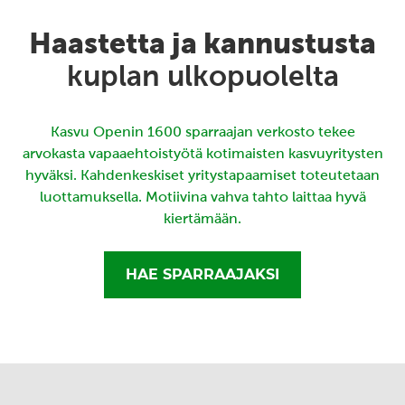
Haastetta ja kannustusta
kuplan ulkopuolelta
Kasvu Openin 1600 sparraajan verkosto tekee
arvokasta vapaaehtoistyötä kotimaisten kasvuyritysten
hyväksi. Kahdenkeskiset yritystapaamiset toteutetaan
luottamuksella. Motiivina vahva tahto laittaa hyvä
kiertämään.
HAE SPARRAAJAKSI