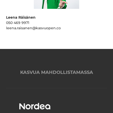
Leena Räisänen
050 469 9971
leena.raisanen@kasvuopen.co
KASVUA MAHDOLLISTAMASSA