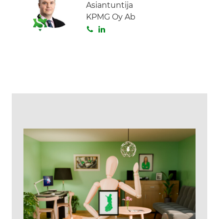
Asiantuntija
KPMG Oy Ab
S
L
o
i
i
n
t
k
a
e
d
I
n