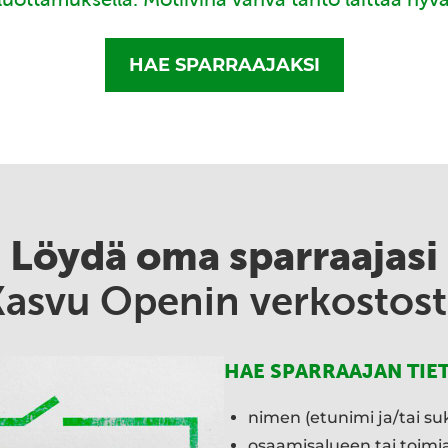
HAE SPARRAAJAKSI
Löydä oma sparraajasi
Kasvu Openin verkostost
HAE SPARRAAJAN TIE
nimen (etunimi ja/tai su
osaamisalueen tai toim