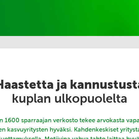
Haastetta ja kannustust
kuplan ulkopuolelta
 1600 sparraajan verkosto tekee arvokasta vap
en kasvuyritysten hyväksi. Kahdenkeskiset yritys
luottamuksella. Motiivina vahva tahto laittaa hyv