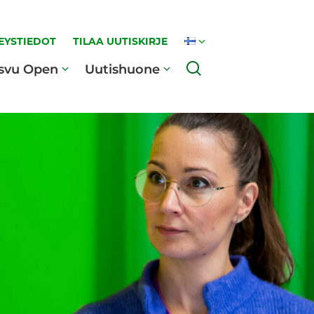
EYSTIEDOT
TILAA UUTISKIRJE
Haku
svu Open
Uutishuone