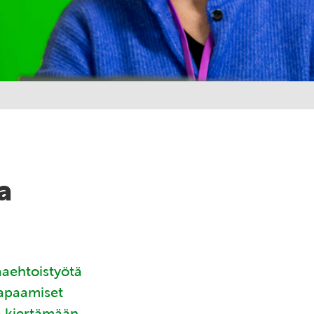
a
aaehtoistyötä
tapaamiset
ä kiertämään.