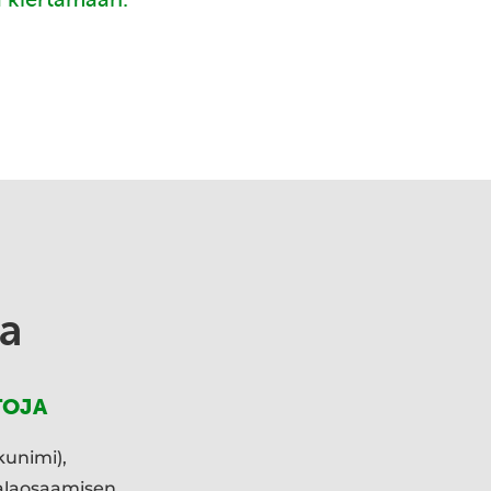
a
TOJA
kunimi),
ialaosaamisen