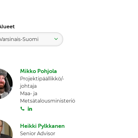
Alueet
Varsinais-Suomi
Mikko Pohjola
Projektipäällikkö/-
johtaja
Maa- ja
Metsätalousministeriö
S
L
o
i
i
n
Heikki Pylkkanen
t
k
Senior Advisor
a
e