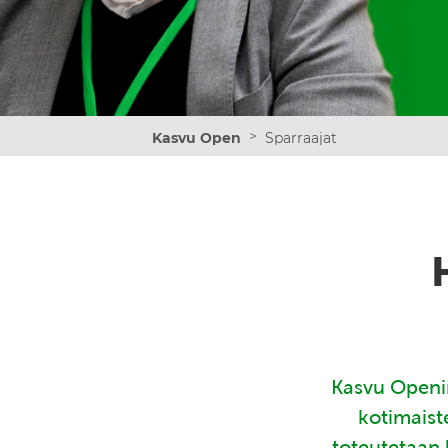
>
Kasvu Open
Sparraajat
Kasvu Openin
kotimaist
toteutetaan 