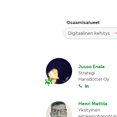
Osaamisalueet
Digitaalinen kehitys
Juuso Enala
Strategi
Hansdotter Oy
S
L
o
i
i
n
Henri Mattila
t
k
Yksityinen
a
e
elinkeinoharjoittaj
d