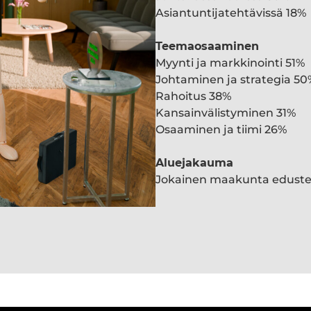
Asiantuntijatehtävissä 18%
Teemaosaaminen
Myynti ja markkinointi 51%
Johtaminen ja strategia 50
Rahoitus 38%
Kansainvälistyminen 31%
Osaaminen ja tiimi 26%
Aluejakauma
Jokainen maakunta edust