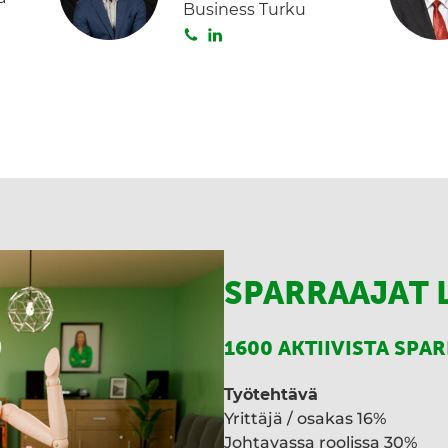
Business Turku
d
S
L
I
o
i
n
i
n
t
k
a
e
d
I
n
SPARRAAJAT 
1600 AKTIIVISTA SPA
Työtehtävä
Yrittäjä / osakas 16%
Johtavassa roolissa 30%