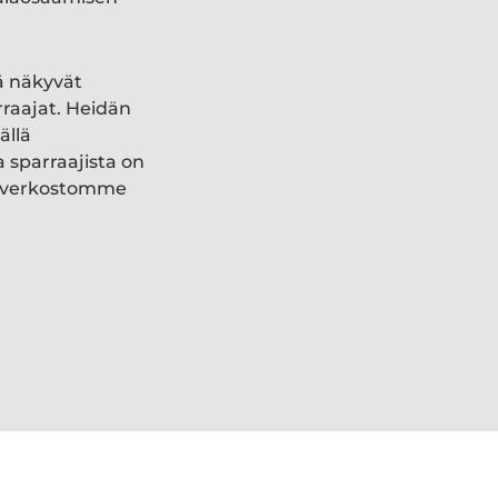
ä näkyvät
rraajat. Heidän
ällä
a sparraajista on
ki verkostomme