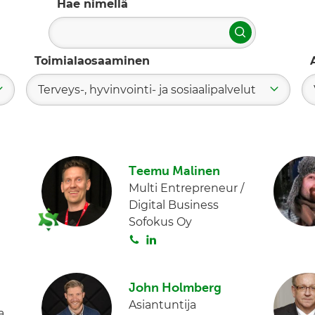
Hae nimellä
Hae
Toimialaosaaminen
Terveys-, hyvinvointi- ja sosiaalipalvelut
Teemu Malinen
Multi Entrepreneur /
Digital Business
Sofokus Oy
S
L
o
i
i
n
John Holmberg
t
k
Asiantuntija
a
e
a