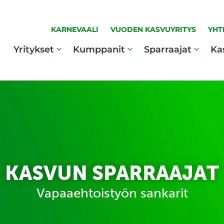
KARNEVAALI
VUODEN KASVUYRITYS
YHT
Yritykset
Kumppanit
Sparraajat
Ka
KASVUN SPARRAAJAT
Vapaaehtoistyön sankarit