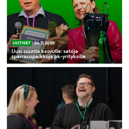
satoja
sparrauspaikkoja
pk-
yrityksille
UUTISET
24.11.2025
Uusi suunta kasvulle: satoja
sparrauspaikkoja pk-yrityksille
Yritysten
kasvu
ja
mittaaminen:
Miten
kasvua
ja
sen
edellytyksiä