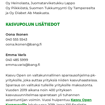
Oy Heinolasta, Juomatarviketukku Lappo
Oy Piikkiöstä, Suomen Tukkumyynti Oy Tampereelta
ja Oy Diabet Ab Maskusta.
KASVUPOLUN LISÄTIEDOT
Oona Ikonen
040 555 5543
oona.ikonen@bang.fi
Emma Varis
040 485 5999
emma.varis@bang.fi
Kasvu Open on valtakunnallinen sparrausohjelma pk-
yrityksille, joka auttaa yrityksiä niiden kasvuhaasteissa.
Sparraus on valituksi tulleille yrityksille maksutonta.
Vuoden 2019 aikana noin 400 yrityksen
kasvusuunnitelmaa sparrataan yli tuhannen
asiantuntijan voimin. Vuosi huipentuu
Kasvu Open
Karnevaaliin
lokakuussa 2019, jossa 100 finalistin