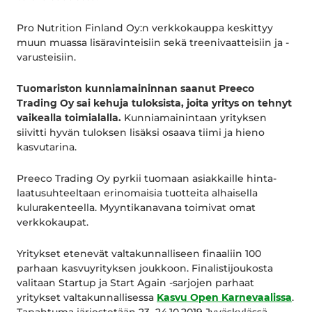
Pro Nutrition Finland Oy​:n verkkokauppa keskittyy
muun muassa lisäravinteisiin sekä treenivaatteisiin ja -
varusteisiin.
Tuomariston kunniamaininnan saanut Preeco
Trading Oy sai kehuja tuloksista, joita yritys on tehnyt
vaikealla toimialalla.
Kunniamainintaan yrityksen
siivitti hyvän tuloksen lisäksi osaava tiimi ja hieno
kasvutarina.
Preeco Trading Oy pyrkii tuomaan asiakkaille hinta-
laatusuhteeltaan erinomaisia tuotteita alhaisella
kulurakenteella. Myyntikanavana toimivat omat
verkkokaupat.
Yritykset etenevät valtakunnalliseen finaaliin 100
parhaan kasvuyrityksen joukkoon. Finalistijoukosta
valitaan Startup ja Start Again -sarjojen parhaat
yritykset valtakunnallisessa
Kasvu Open Karnevaalissa
.