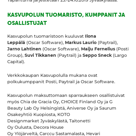
Tapahtuma järjestetään 23.-24.10.2019 Jyväskylässä.
KASVUPOLUN TUOMARISTO, KUMPPANIT JA
OSALLISTUJAT
Kasvupolun tuomaristoon kuuluvat
Ilona
Leppälä
(Oscar Software),
Markus Laurio
(Paytrail),
Jarno Lahtinen
(Oscar Software),
Maiju Fernelius
(Posti
Group),
Suvi Tikkanen
(Paytrail) ja
Seppo Sneck
(Largo
Capital).
Verkkokaupan Kasvupolulla mukana ovat
polkukumppanit Posti, Paytrail ja Oscar Software.
Kasvupolun maksuttomaan sparraukseen osallistuivat
myös Chia de Gracia Oy, CHOICE Finland Oy ja G
Beauty Lab Oy Helsingistä, Aniverse Oy ja Saurum
Osakeyhtiö Kuopiosta, KOTO
Designmarket Jyväskylästä, Taitonetti
Oy Oulusta, Decora House
Oy Ylöjärveltä, Carccu Sastamalasta, Hevari