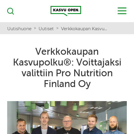
Kasvu Open
MENU
Haku
>
>
Uutishuone
Uutiset
Verkkokaupan Kasvupolku®: Voittajaksi valittiin Pro Nutrition Finland Oy​
Verkkokaupan
Kasvupolku®: Voittajaksi
valittiin Pro Nutrition
Finland Oy​