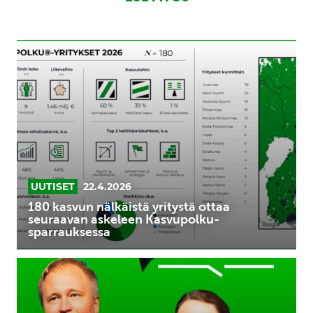
180
kasvun
nälkäistä
yritystä
ottaa
seuraavan
askeleen
Kasvupolku-
sparrauksessa
UUTISET
22.4.2026
180 kasvun nälkäistä yritystä ottaa
seuraavan askeleen Kasvupolku-
sparrauksessa
Uusi
suunta
kasvulle: