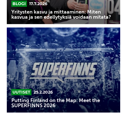
voidaan
BLOGI
17.7.2026
mitata?
Yritysten kasvu ja mittaaminen: Miten
kasvua ja sen edellytyksiä voidaan mitata?
Putting
Finland
on
the
Map:
Meet
the
SUPERFINNS
2026
UUTISET
25.2.2026
Putting Finland on the Map: Meet the
SUPERFINNS 2026