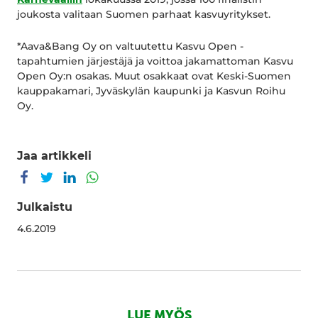
joukosta valitaan Suomen parhaat kasvuyritykset.
*Aava&Bang Oy on valtuutettu Kasvu Open -
tapahtumien järjestäjä ja voittoa jakamattoman Kasvu
Open Oy:n osakas. Muut osakkaat ovat Keski-Suomen
kauppakamari, Jyväskylän kaupunki ja Kasvun Roihu
Oy.
Jaa artikkeli
Jaa Facebookissa
Jaa Twitterissä
Jaa LinkedInissä
Jaa WhatsAppissa
Julkaistu
4.6.2019
LUE MYÖS