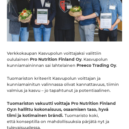
Verkkokaupan Kasvupolun voittajaksi valittiin
oululainen
Pro Nutrition Finland Oy
​. Kasvupolun
kunniamaininnan sai lahtelainen
Preeco Trading Oy
.
Tuomariston kriteerit Kasvupolun voittajan ja
kunniamainitun valinnassa olivat kannattavuus, tiimin
valmius ja kasvu – jo tapahtunut ja potentiaalinen.
Tuomariston vakuutti voittaja Pro Nutrition Finland
Oy:n hallittu kokonaisuus, osaamisen taso, hyvä
tiimi ja kotimainen brändi.
Tuomaristo koki,
että konseptilla on mahdollisuuksia pärjätä nyt ja
tulevaisuudessa.