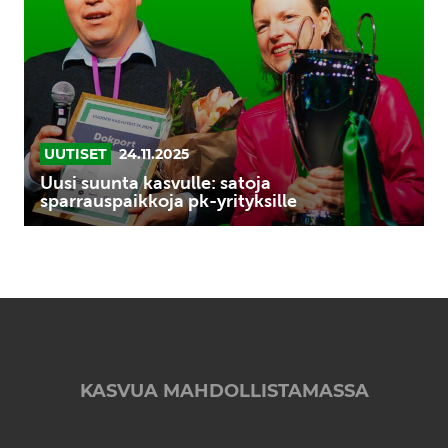
satoja
sparrauspaikkoja
pk-
yrityksille
UUTISET
24.11.2025
Uusi suunta kasvulle: satoja
sparrauspaikkoja pk-yrityksille
KASVUA MAHDOLLISTAMASSA