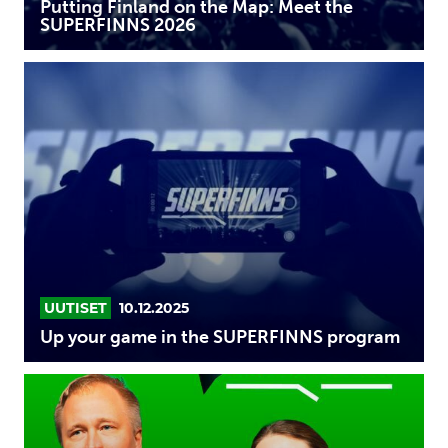
Putting Finland on the Map: Meet the
SUPERFINNS 2026
Up
your
game
in
the
SUPERFINNS
program
UUTISET
10.12.2025
Up your game in the SUPERFINNS program
Uusi
suunta
kasvulle: