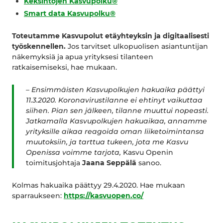
Keksintöjen Kasvupolku®
Smart data Kasvupolku®
Toteutamme Kasvupolut etäyhteyksin ja digitaalisesti
työskennellen.
Jos tarvitset ulkopuolisen asiantuntijan
näkemyksiä ja apua yrityksesi tilanteen
ratkaisemiseksi, hae mukaan.
– Ensimmäisten Kasvupolkujen hakuaika päättyi
11.3.2020. Koronavirustilanne ei ehtinyt vaikuttaa
siihen. Pian sen jälkeen, tilanne muuttui nopeasti.
Jatkamalla Kasvupolkujen hakuaikaa, annamme
yrityksille aikaa reagoida oman liiketoimintansa
muutoksiin, ja tarttua tukeen, jota me Kasvu
Openissa voimme tarjota,
Kasvu Openin
toimitusjohtaja
Jaana Seppälä
sanoo.
Kolmas hakuaika päättyy 29.4.2020. Hae mukaan
sparraukseen:
https://kasvuopen.co/