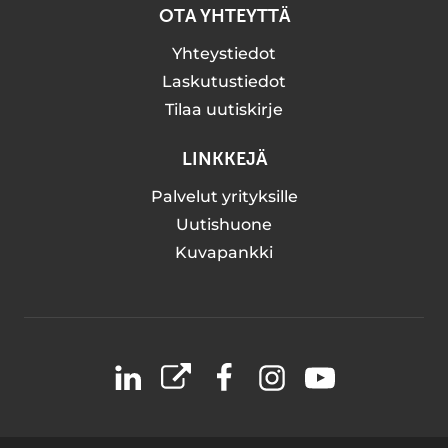
OTA YHTEYTTÄ
Yhteystiedot
Laskutustiedot
Tilaa uutiskirje
LINKKEJÄ
Palvelut yrityksille
Uutishuone
Kuvapankki
LinkedIn
X
Facebook
Instagram
YouTube