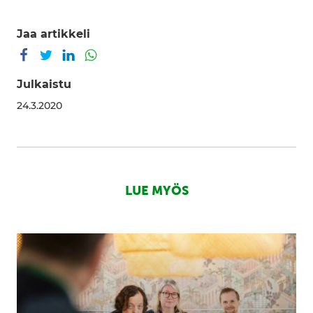
Jaa artikkeli
Jaa Facebookissa
Jaa Twitterissä
Jaa LinkedInissä
Jaa WhatsAppissa
Julkaistu
24.3.2020
LUE MYÖS
Seed
Village
–
Scaling
growth