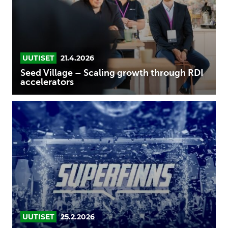
through
RDI
accelerators
UUTISET
21.4.2026
Seed Village – Scaling growth through RDI
accelerators
Putting
Finland
on
the
Map:
Meet
the
SUPERFINNS
2026
UUTISET
25.2.2026