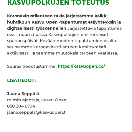
KASVUPOLKUJEN TOTEUTUS
Koronavirustilanteen takia järjestämme kaikki
huhtikuun Kasvu Open -tapahtumat etäyhteyksin ja
digitaalisesti työskennellen
Järjestettäviä tapahtumia
ovat muun muassa Kasvupolkujen ensimmäiset
sparrauspäivät. Kevään muiden tapahtumien osalta
seuraamme koronavirustilanteen kehittymistä
aktiivisesti, ja teemme muutoksia tarpeen vaatiessa.
Seuraa tiedotustamme:
https://kasvuopen.co/
LISÄTIEDOT:
Jaana Seppälä
toimitusjohtaja, Kasvu Open
050 304 6794
jaana.seppala@kasvuopen.fi