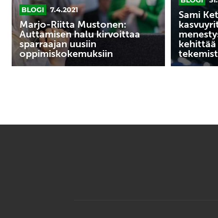
BLOGI
7.4.2021
oppimiskokemuksiin
myös
Sami Ket
omaa
Marjo-Riitta Mustonen:
kasvuyri
Auttamisen halu kirvoittaa
menestys
tekemistä
sparraajan uusiin
kehittä
oppimiskokemuksiin
tekemis