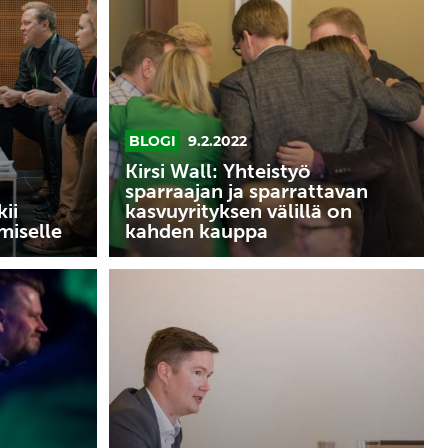
Yhteistyö
sparraajan
ja
sparrattavan
kasvuyrityksen
välillä
BLOGI
9.2.2022
on
kahden
Kirsi Wall: Yhteistyö
sparraajan ja sparrattavan
kauppa
ii
kasvuyrityksen välillä on
miselle
kahden kauppa
Tommi
Pajala:
Halu
auttaa
kasvuyrityksiä
poikii
uusia
asiakkaita