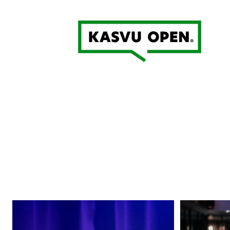
Kasvu Open
Lennu
Sparraajien
Keinäselle
vapaaehtoi