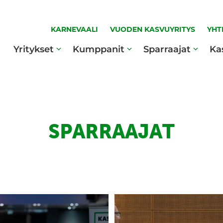
KARNEVAALI
VUODEN KASVUYRITYS
YHT
Yritykset
Kumppanit
Sparraajat
Ka
SPARRAAJAT
Sparraajien
sverkostoon
sydän