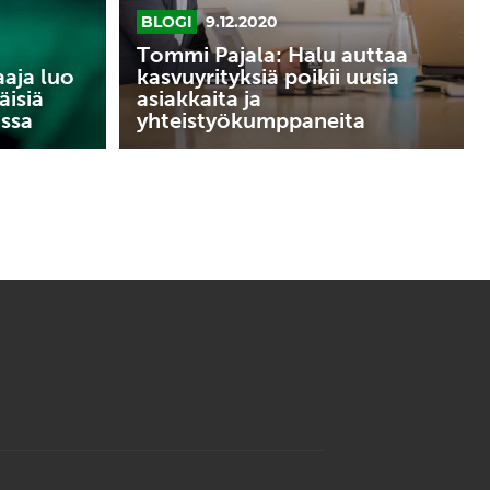
BLOGI
9.12.2020
ja
yhteistyökumppaneita
Tommi Pajala: Halu auttaa
aaja luo
kasvuyrityksiä poikii uusia
äisiä
asiakkaita ja
nssa
yhteistyökumppaneita