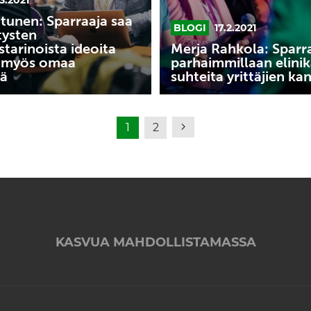
kanssa
tunen: Sparraaja saa
BLOGI
17.2.2021
tysten
tarinoista ideoita
Merja Rahkola: Sparr
ä myös omaa
parhaimmillaan elinik
tä
suhteita yrittäjien ka
Seuraava
1
2
KASVUA MAHDOLLISTAMASSA