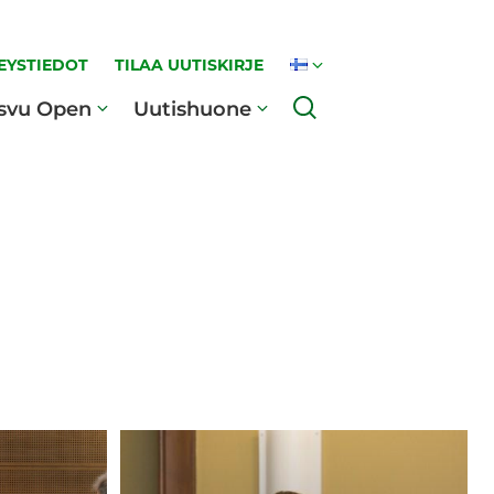
EYSTIEDOT
TILAA UUTISKIRJE
Haku
svu Open
Uutishuone
Kirsi
Wall: