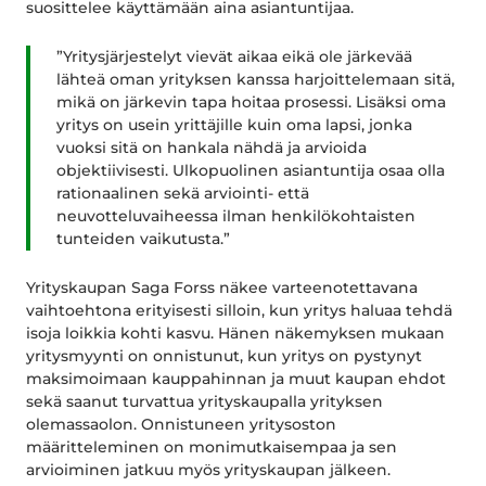
suosittelee käyttämään aina asiantuntijaa.
”Yritysjärjestelyt vievät aikaa eikä ole järkevää
lähteä oman yrityksen kanssa harjoittelemaan sitä,
mikä on järkevin tapa hoitaa prosessi. Lisäksi oma
yritys on usein yrittäjille kuin oma lapsi, jonka
vuoksi sitä on hankala nähdä ja arvioida
objektiivisesti. Ulkopuolinen asiantuntija osaa olla
rationaalinen sekä arviointi- että
neuvotteluvaiheessa ilman henkilökohtaisten
tunteiden vaikutusta.”
Yrityskaupan Saga Forss näkee varteenotettavana
vaihtoehtona erityisesti silloin, kun yritys haluaa tehdä
isoja loikkia kohti kasvu. Hänen näkemyksen mukaan
yritysmyynti on onnistunut, kun yritys on pystynyt
maksimoimaan kauppahinnan ja muut kaupan ehdot
sekä saanut turvattua yrityskaupalla yrityksen
olemassaolon. Onnistuneen yritysoston
määritteleminen on monimutkaisempaa ja sen
arvioiminen jatkuu myös yrityskaupan jälkeen.