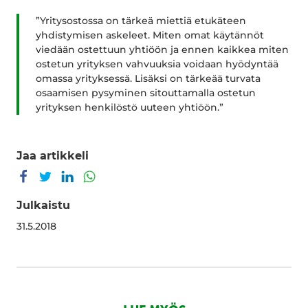
”Yritysostossa on tärkeä miettiä etukäteen
yhdistymisen askeleet. Miten omat käytännöt
viedään ostettuun yhtiöön ja ennen kaikkea miten
ostetun yrityksen vahvuuksia voidaan hyödyntää
omassa yrityksessä. Lisäksi on tärkeää turvata
osaamisen pysyminen sitouttamalla ostetun
yrityksen henkilöstö uuteen yhtiöön.”
Jaa artikkeli
Jaa Facebookissa
Jaa Twitterissä
Jaa LinkedInissä
Jaa WhatsAppissa
Julkaistu
31.5.2018