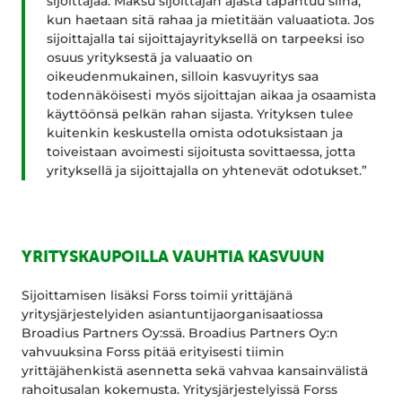
sijoittajaa. Maksu sijoittajan ajasta tapahtuu siinä,
kun haetaan sitä rahaa ja mietitään valuaatiota. Jos
sijoittajalla tai sijoittajayrityksellä on tarpeeksi iso
osuus yrityksestä ja valuaatio on
oikeudenmukainen, silloin kasvuyritys saa
todennäköisesti myös sijoittajan aikaa ja osaamista
käyttöönsä pelkän rahan sijasta. Yrityksen tulee
kuitenkin keskustella omista odotuksistaan ja
toiveistaan avoimesti sijoitusta sovittaessa, jotta
yrityksellä ja sijoittajalla on yhtenevät odotukset.”
YRITYSKAUPOILLA VAUHTIA KASVUUN
Sijoittamisen lisäksi Forss toimii yrittäjänä
yritysjärjestelyiden asiantuntijaorganisaatiossa
Broadius Partners Oy:ssä. Broadius Partners Oy:n
vahvuuksina Forss pitää erityisesti tiimin
yrittäjähenkistä asennetta sekä vahvaa kansainvälistä
rahoitusalan kokemusta. Yritysjärjestelyissä Forss