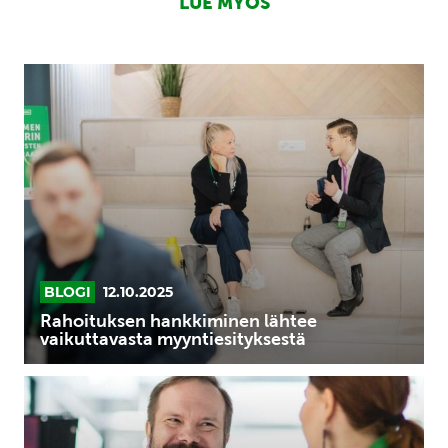
LUE MYÖS
Rahoituksen
hankkiminen
lähtee
vaikuttavasta
myyntiesityksestä
BLOGI
12.10.2025
Rahoituksen hankkiminen lähtee
vaikuttavasta myyntiesityksestä
5
yleisintä
virhettä