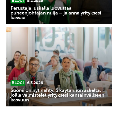
BLOGI
9.2.2026
kasvaa
Perustaja, uskalla luovuttaa
puheenjohtajan nuija – ja anna yrityksesi
kasvaa
Suomi
on
nyt
nähty.
5
käytännön
askelta,
joilla
valmistelet
BLOGI
6.3.2026
yrityksesi
Suomi on nyt nähty. 5 käytännön askelta,
kansainväliseen
joilla valmistelet yrityksesi kansainväliseen
kasvuun
kasvuun