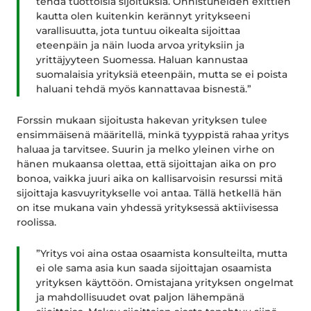
tehdä tuottoisia sijoituksia. Onnistuneiden exittien
kautta olen kuitenkin kerännyt yritykseeni
varallisuutta, jota tuntuu oikealta sijoittaa
eteenpäin ja näin luoda arvoa yrityksiin ja
yrittäjyyteen Suomessa. Haluan kannustaa
suomalaisia yrityksiä eteenpäin, mutta se ei poista
haluani tehdä myös kannattavaa bisnestä.”
Forssin mukaan sijoitusta hakevan yrityksen tulee
ensimmäisenä määritellä, minkä tyyppistä rahaa yritys
haluaa ja tarvitsee. Suurin ja melko yleinen virhe on
hänen mukaansa olettaa, että sijoittajan aika on pro
bonoa, vaikka juuri aika on kallisarvoisin resurssi mitä
sijoittaja kasvuyritykselle voi antaa. Tällä hetkellä hän
on itse mukana vain yhdessä yrityksessä aktiivisessa
roolissa.
”Yritys voi aina ostaa osaamista konsulteilta, mutta
ei ole sama asia kun saada sijoittajan osaamista
yrityksen käyttöön. Omistajana yrityksen ongelmat
ja mahdollisuudet ovat paljon lähempänä