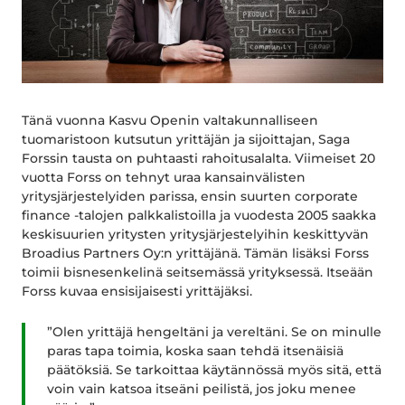
Tänä vuonna Kasvu Openin valtakunnalliseen
tuomaristoon kutsutun yrittäjän ja sijoittajan, Saga
Forssin tausta on puhtaasti rahoitusalalta. Viimeiset 20
vuotta Forss on tehnyt uraa kansainvälisten
yritysjärjestelyiden parissa, ensin suurten corporate
finance -talojen palkkalistoilla ja vuodesta 2005 saakka
keskisuurien yritysten yritysjärjestelyihin keskittyvän
Broadius Partners Oy:n yrittäjänä. Tämän lisäksi Forss
toimii bisnesenkelinä seitsemässä yrityksessä. Itseään
Forss kuvaa ensisijaisesti yrittäjäksi.
”Olen yrittäjä hengeltäni ja vereltäni. Se on minulle
paras tapa toimia, koska saan tehdä itsenäisiä
päätöksiä. Se tarkoittaa käytännössä myös sitä, että
voin vain katsoa itseäni peilistä, jos joku menee