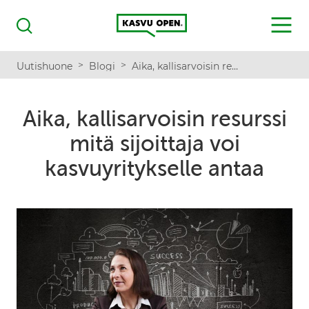
Kasvu Open
MENU
Haku
>
>
Uutishuone
Blogi
Aika, kallisarvoisin resurssi mitä sijoittaja voi kasvuyritykselle antaa
Aika, kallisarvoisin resurssi
mitä sijoittaja voi
kasvuyritykselle antaa