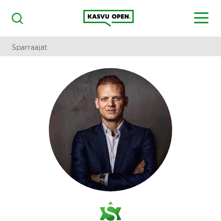
Kasvu Open
MENU
Haku
Sparraajat