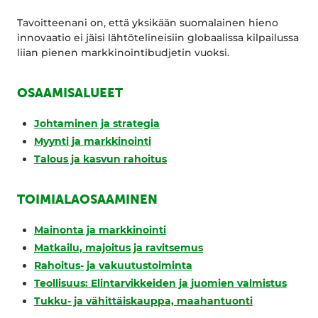
Tavoitteenani on, että yksikään suomalainen hieno
innovaatio ei jäisi lähtötelineisiin globaalissa kilpailussa
liian pienen markkinointibudjetin vuoksi.
OSAAMISALUEET
Johtaminen ja strategia
Myynti ja markkinointi
Talous ja kasvun rahoitus
TOIMIALAOSAAMINEN
Mainonta ja markkinointi
Matkailu, majoitus ja ravitsemus
Rahoitus- ja vakuutustoiminta
Teollisuus: Elintarvikkeiden ja juomien valmistus
Tukku- ja vähittäiskauppa, maahantuonti