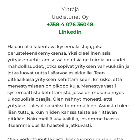
Yrittäjä
Uudistunet Oy
+358 4 076 36048
LinkedIn
Haluan olla rakentava kyseenalaistaja, joka
perusteleenäkemyksensä. Yksi oleellinen asia
yrityksenkehittämisessä on etsiä ne toimialan uudet
mahdollisuudet, jotka sopivat yrityksen vahvuuksiin ja
jotka luovat uutta lisäarvoa asiakkaille. Teen
pitkäaikaisa yrityksen kehittämiseen. En usko, että
menestymiseen on oikopolkuja. Menestys vaatii
systemaattista kehittämistä, jossa on mukana myös
ulkopuolisia osaajia. Olen nähnyt monesti, että
yritykset tulevat sokeiksi toiminnalleen. Asioista tulee
liian tuttuja, kun niiden kanssa taistelee riittävän
pitkään. Näin meillä käy kaikilla, jos emme haasta
itseämme uusilla haasteilla jatkuvasti.
Olen verkottunut laajasti, koska ymmärränsen, että