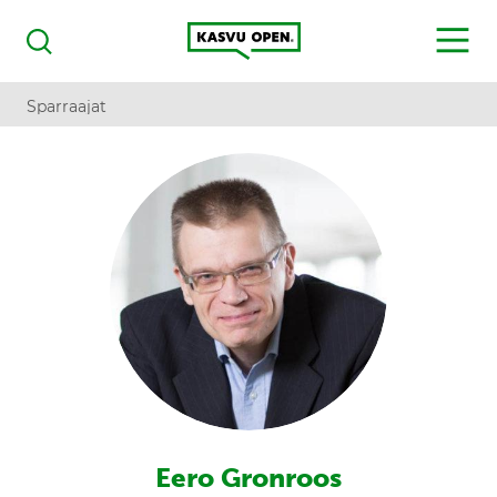
Kasvu Open
MENU
Haku
Sparraajat
Eero Gronroos