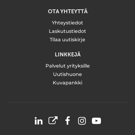
OTA YHTEYTTÄ
Yhteystiedot
Laskutustiedot
Tilaa uutiskirje
LINKKEJÄ
Palvelut yrityksille
Uutishuone
Kuvapankki
LinkedIn
X
Facebook
Instagram
YouTube