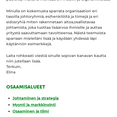
Minulla on kokemusta sparrata organisaation eri
tasoilla johtoryhmiä, esihenkilöitä ja tiimejä ja eri
sidosryhiä miten rakennetaan aitoa,osallistavaa
johtamista, joka tuottaa lisäarvoa ihmisille ja auttaa
yritystä saavuttamaan tavoitteensa. Näistä teemoista
sparraan mielelläni lisää ja käydään yhdessä läpi
käytännön esimerkkejä.
Laita rohkeasti viestiä sinulle sopivan kanavan kautta
niin jutellaan lisää.
Terkuin,
Elina
OSAAMISALUEET
Johtaminen ja strategia
Myynti ja markkinointi
Osaaminen ja tiimi