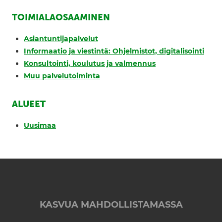
TOIMIALAOSAAMINEN
Asiantuntijapalvelut
Informaatio ja viestintä: Ohjelmistot, digitalisointi
Konsultointi, koulutus ja valmennus
Muu palvelutoiminta
ALUEET
Uusimaa
KASVUA MAHDOLLISTAMASSA