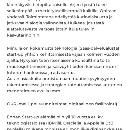
läpinäkyvästi etapilta toiselle. Arjen työstä tulee
selkeämpää ja merkityksellisempää kaikille. Opitaan
yhdessä. Toimintatapa edellyttää kurinalaisuutta ja
jatkuvaa dialogia valinnoista. Huikeaa, jos tästä
ajattelutavasta versoaa jotain ituja tuleviin
kasvutarinoihin.
Minulla on kokemusta teknologia (Saas-palvelualusta)
start-up yhtiön kehittämisestä vajaan kolmen vuoden
ajalta. Nykyään teen itsenäisenä konsulttina töitä
muutosjohtamisen ja kasvuyhtiöiden kanssa mm. eri
Interim hankkeissa ja advisorina.
Autan asiakkaita onnistumaan muutoskyvykkyyden
rakentamisessa ja strategian toteuttamisessa ketterien
menetelmien avulla (mm.
OKR.-malli, pelisuunnitelmat, digitaalinen fasilitointi).
Ennen Start-up elämää olin yli 10 vuotta eri kv.
teknologiataloissa (IBM:llä, Oraclella ja Applella BtB
puolella) mukana monissa eri mobiili-ja digihankkeissa.