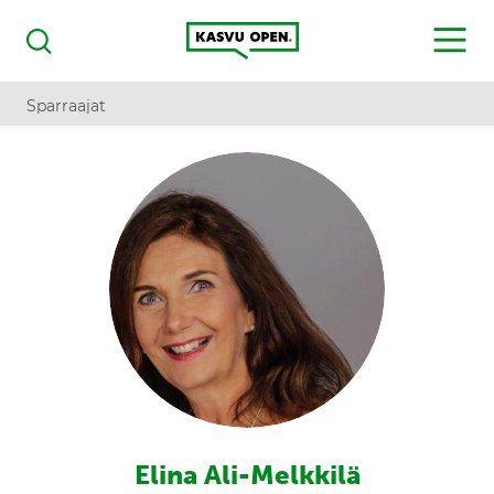
Kasvu Open
MENU
Haku
Sparraajat
Elina Ali-Melkkilä