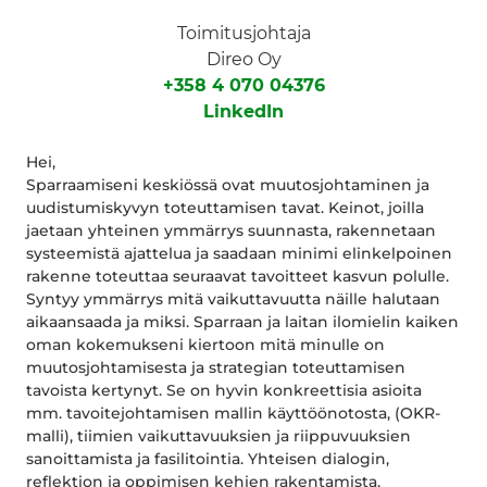
Toimitusjohtaja
Direo Oy
+358 4 070 04376
LinkedIn
Hei,
Sparraamiseni keskiössä ovat muutosjohtaminen ja
uudistumiskyvyn toteuttamisen tavat. Keinot, joilla
jaetaan yhteinen ymmärrys suunnasta, rakennetaan
systeemistä ajattelua ja saadaan minimi elinkelpoinen
rakenne toteuttaa seuraavat tavoitteet kasvun polulle.
Syntyy ymmärrys mitä vaikuttavuutta näille halutaan
aikaansaada ja miksi. Sparraan ja laitan ilomielin kaiken
oman kokemukseni kiertoon mitä minulle on
muutosjohtamisesta ja strategian toteuttamisen
tavoista kertynyt. Se on hyvin konkreettisia asioita
mm. tavoitejohtamisen mallin käyttöönotosta, (OKR-
malli), tiimien vaikuttavuuksien ja riippuvuuksien
sanoittamista ja fasilitointia. Yhteisen dialogin,
reflektion ja oppimisen kehien rakentamista,