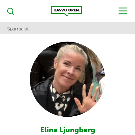
Kasvu Open
MENU
Haku
Sparraajat
Elina Ljungberg