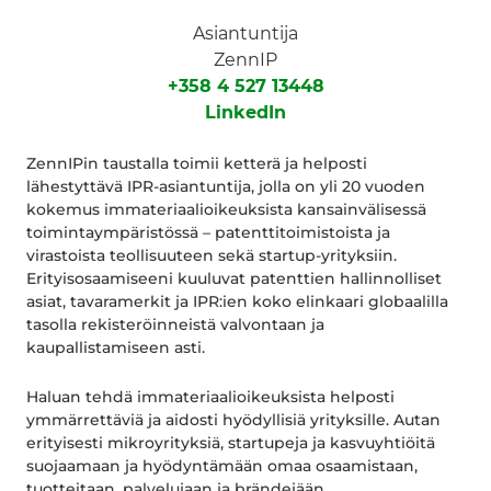
Asiantuntija
ZennIP
+358 4 527 13448
LinkedIn
ZennIPin taustalla toimii ketterä ja helposti
lähestyttävä IPR-asiantuntija, jolla on yli 20 vuoden
kokemus immateriaalioikeuksista kansainvälisessä
toimintaympäristössä – patenttitoimistoista ja
virastoista teollisuuteen sekä startup-yrityksiin.
Erityisosaamiseeni kuuluvat patenttien hallinnolliset
asiat, tavaramerkit ja IPR:ien koko elinkaari globaalilla
tasolla rekisteröinneistä valvontaan ja
kaupallistamiseen asti.
Haluan tehdä immateriaalioikeuksista helposti
ymmärrettäviä ja aidosti hyödyllisiä yrityksille. Autan
erityisesti mikroyrityksiä, startupeja ja kasvuyhtiöitä
suojaamaan ja hyödyntämään omaa osaamistaan,
tuotteitaan, palvelujaan ja brändejään