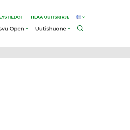
EYSTIEDOT
TILAA UUTISKIRJE
Haku
svu Open
Uutishuone