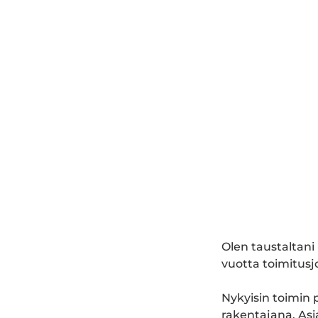
Olen taustaltani
vuotta toimitusjo
Nykyisin toimin 
rakentajana. Asia