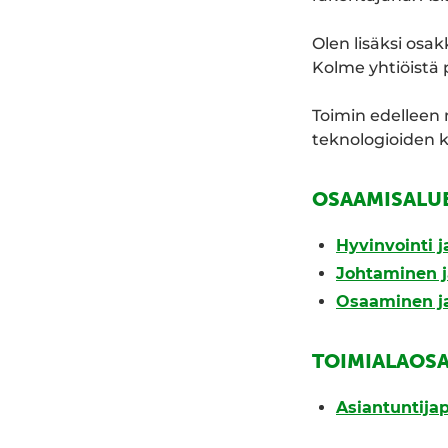
Olen lisäksi osa
Kolme yhtiöistä p
Toimin edelleen 
teknologioiden 
OSAAMISALU
Hyvinvointi 
Johtaminen j
Osaaminen ja
TOIMIALAOS
Asiantuntijap