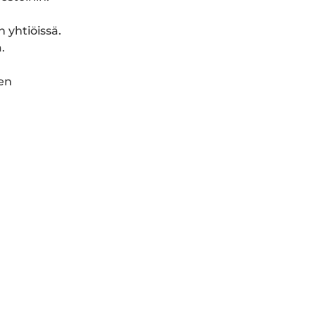
 yhtiöissä.
.
ien