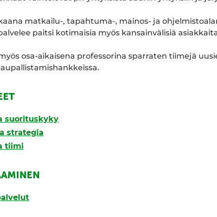
kkaana matkailu-, tapahtuma-, mainos- ja ohjelmistoalan
alvelee paitsi kotimaisia myös kansainvälisiä asiakkaita
myös osa-aikaisena professorina sparraten tiimejä uus
kaupallistamishankkeissa.
EET
ja suorituskyky
a strategia
 tiimi
AAMINEN
alvelut