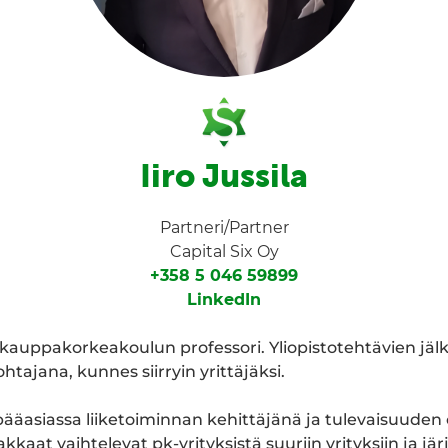
Iiro Jussila
Partneri/Partner
Capital Six Oy
+358 5 046 59899
LinkedIn
 kauppakorkeakoulun professori. Yliopistotehtävien jälk
htajana, kunnes siirryin yrittäjäksi.
pääasiassa liiketoiminnan kehittäjänä ja tulevaisuuden
kkaat vaihtelevat pk-yrityksistä suuriin yrityksiin ja jär