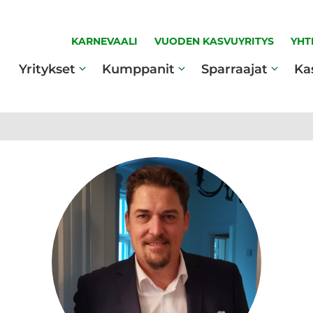
KARNEVAALI
VUODEN KASVUYRITYS
YHT
Yritykset
Kumppanit
Sparraajat
Ka