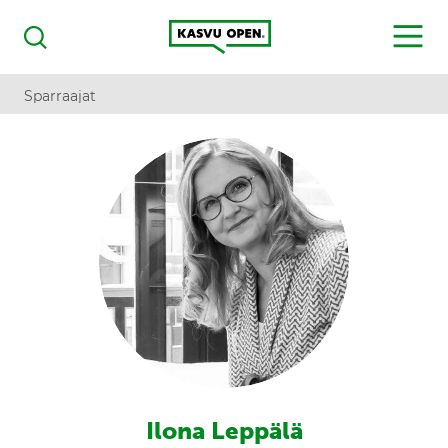
Kasvu Open
MENU
Haku
Sparraajat
Ilona Leppälä