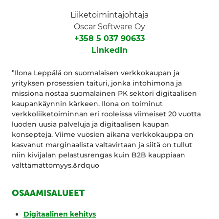
Liiketoimintajohtaja
Oscar Software Oy
+358 5 037 90633
LinkedIn
”Ilona Leppälä on suomalaisen verkkokaupan ja
yrityksen prosessien taituri, jonka intohimona ja
missiona nostaa suomalainen PK sektori digitaalisen
kaupankäynnin kärkeen. Ilona on toiminut
verkkoliiketoiminnan eri rooleissa viimeiset 20 vuotta
luoden uusia palveluja ja digitaalisen kaupan
konsepteja. Viime vuosien aikana verkkokauppa on
kasvanut marginaalista valtavirtaan ja siitä on tullut
niin kivijalan pelastusrengas kuin B2B kauppiaan
välttämättömyys.&rdquo
OSAAMISALUEET
Digitaalinen kehitys