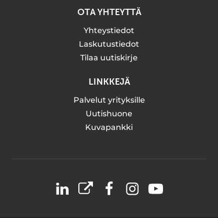
OTA YHTEYTTÄ
Yhteystiedot
Laskutustiedot
Tilaa uutiskirje
LINKKEJÄ
Palvelut yrityksille
Uutishuone
Kuvapankki
LinkedIn
X
Facebook
Instagram
YouTube