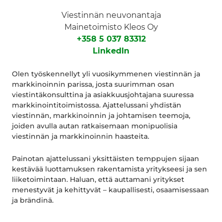
Viestinnän neuvonantaja
Mainetoimisto Kleos Oy
+358 5 037 83312
LinkedIn
Olen työskennellyt yli vuosikymmenen viestinnän ja
markkinoinnin parissa, josta suurimman osan
viestintäkonsulttina ja asiakkuusjohtajana suuressa
markkinointitoimistossa. Ajattelussani yhdistän
viestinnän, markkinoinnin ja johtamisen teemoja,
joiden avulla autan ratkaisemaan monipuolisia
viestinnän ja markkinoinnin haasteita.
Painotan ajattelussani yksittäisten temppujen sijaan
kestävää luottamuksen rakentamista yritykseesi ja sen
liiketoimintaan. Haluan, että auttamani yritykset
menestyvät ja kehittyvät – kaupallisesti, osaamisessaan
ja brändinä.