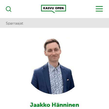
Kasvu Open
MENU
Haku
Sparraajat
Jaakko Hänninen