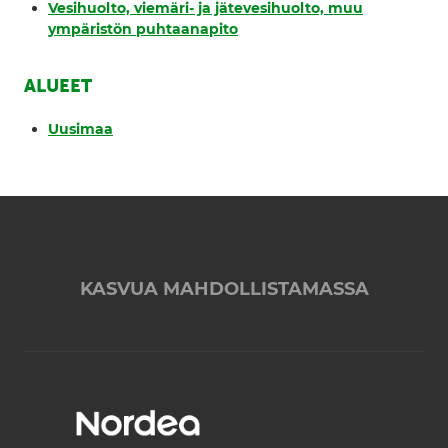
Vesihuolto, viemäri- ja jätevesihuolto, muu
ympäristön puhtaanapito
ALUEET
Uusimaa
KASVUA MAHDOLLISTAMASSA