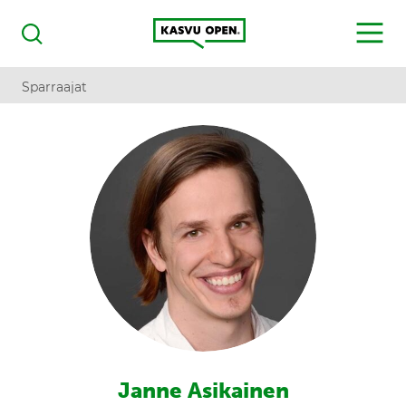
Kasvu Open
MENU
Haku
Sparraajat
Janne Asikainen