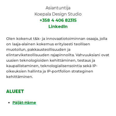
Asiantuntija
Koepala Design Studio
+358 4 406 82315
LinkedIn
Olen kokenut t&k- ja innovaatiotoiminnan osaaja, jolla
on laaja-alainen kokemus erityisesti teollisen
muotoilun, pakkausteollisuuden ja
elintarviketeollisuuden rajapinnoilta. Vahvuuksiani ovat
uusien teknologioiden kehittäminen, testaus ja
kaupallistaminen, teknologialisensointia sekä IP-
oikeuksien hallinta ja IP-portfolion strateginen
kehittäminen.
ALUEET
Päijät-Häme