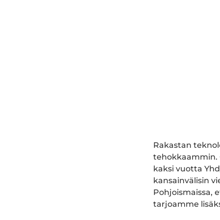
Rakastan teknolo
tehokkaammin. Ol
kaksi vuotta Yhd
kansainvälisin v
Pohjoismaissa, e
tarjoamme lisäks