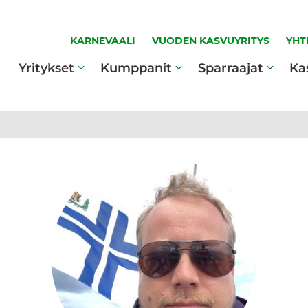
KARNEVAALI
VUODEN KASVUYRITYS
YHT
Yritykset
Kumppanit
Sparraajat
Ka