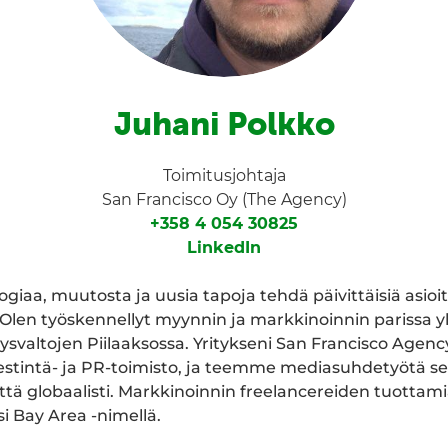
Juhani Polkko
Toimitusjohtaja
San Francisco Oy (The Agency)
+358 4 054 30825
LinkedIn
giaa, muutosta ja uusia tapoja tehdä päivittäisiä asioi
en työskennellyt myynnin ja markkinoinnin parissa yli
ysvaltojen Piilaaksossa. Yritykseni San Francisco Age
iestintä- ja PR-toimisto, ja teemme mediasuhdetyötä s
ttä globaalisti. Markkinoinnin freelancereiden tuottami
i Bay Area -nimellä.