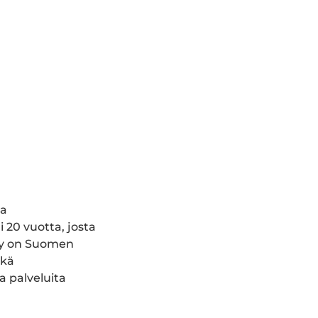
ta
 20 vuotta, josta
ncy on Suomen
ekä
a palveluita