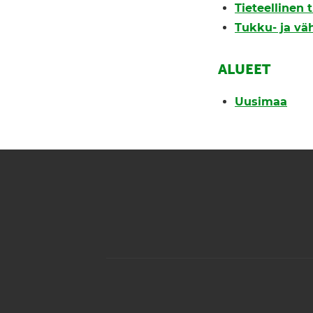
Tieteellinen
Tukku- ja vä
ALUEET
Uusimaa