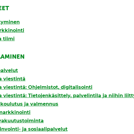
EET
styminen
rkkinointi
 tiimi
AAMINEN
alvelut
a viestintä
 viestintä: Ohjelmistot, digitalisointi
 viestintä: Tietojenkäsittely, palvelintila ja niihin liit
, koulutus ja valmennus
markkinointi
 vakuutustoiminta
invointi- ja sosiaalipalvelut