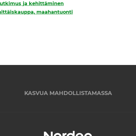
 tutkimus ja kehittäminen
hittäiskauppa, maahantuonti
KASVUA MAHDOLLISTAMASSA