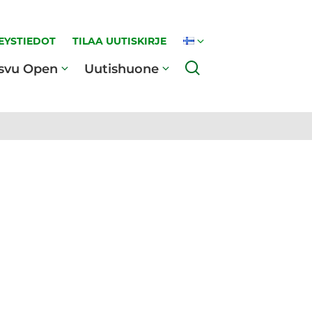
EYSTIEDOT
TILAA UUTISKIRJE
Haku
svu Open
Uutishuone