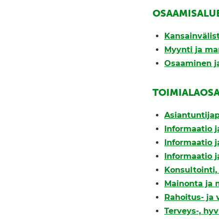
OSAAMISALU
Kansainväli
Myynti ja ma
Osaaminen ja
TOIMIALAOS
Asiantuntijap
Informaatio j
Informaatio ja
Informaatio ja
Konsultointi
Mainonta ja 
Rahoitus- ja
Terveys-, hyv