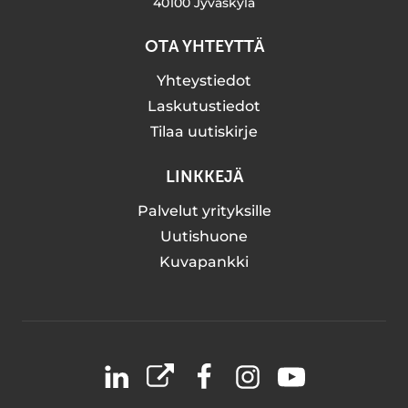
40100 Jyväskylä
OTA YHTEYTTÄ
Yhteystiedot
Laskutustiedot
Tilaa uutiskirje
LINKKEJÄ
Palvelut yrityksille
Uutishuone
Kuvapankki
LinkedIn
X
Facebook
Instagram
YouTube