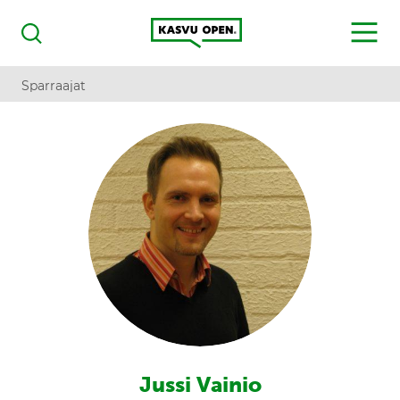
Kasvu Open
MENU
Haku
Sparraajat
Jussi Vainio