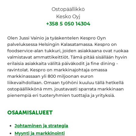
Ostopäällikkö
Kesko Oyj
+358 5 050 14304
Olen Jussi Vainio ja tyäskentelen Kespro Oyn
palveluksessa Helsingin Kalasatamassa. Kespro on
foodservice-alan tukkuri, joiden asiakkaana ovat ruokaa
valmistavat ammattikeittiöt. Tämä pitää sisällään hyvin
erilaisia asiakkaita väliltä päiväkodit ja fine dining -
ravintolat. Kespro on markkinajohtaja omassa
markkinassaan yli 800 miljoonan euron
liikevaihdollaan. Omaan työhöni kuuluu tällä hetkellä
ostopäällikkönä mm. joustavasti sparrata markkinaan
pienempiä eri tuoteryhmien tuottajia ja yrityksiä.
OSAAMISALUEET
Johtaminen ja strategia
Myynti ja markkinointi