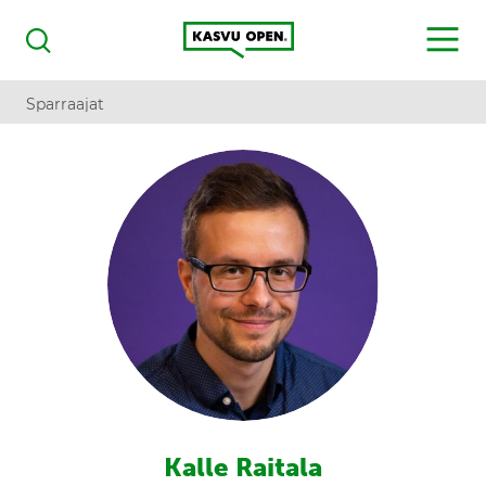
Kasvu Open
MENU
Haku
Sparraajat
Kalle Raitala