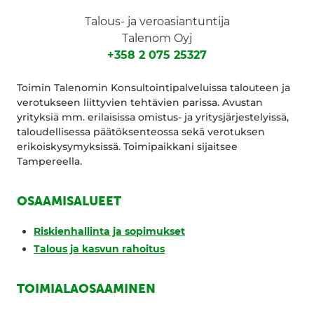
Talous- ja veroasiantuntija
Talenom Oyj
+358 2 075 25327
Toimin Talenomin Konsultointipalveluissa talouteen ja
verotukseen liittyvien tehtävien parissa. Avustan
yrityksiä mm. erilaisissa omistus- ja yritysjärjestelyissä,
taloudellisessa päätöksenteossa sekä verotuksen
erikoiskysymyksissä. Toimipaikkani sijaitsee
Tampereella.
OSAAMISALUEET
Riskienhallinta ja sopimukset
Talous ja kasvun rahoitus
TOIMIALAOSAAMINEN