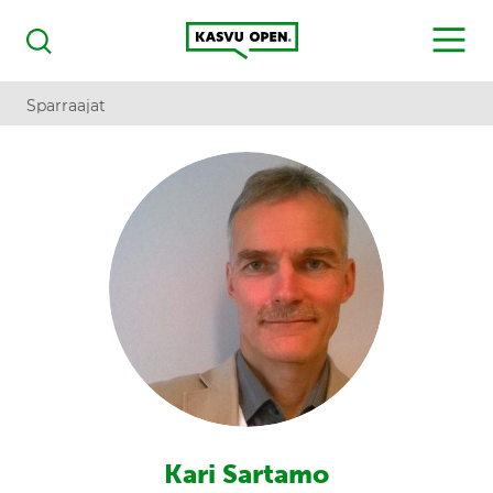
Kasvu Open
MENU
Haku
Sparraajat
Kari Sartamo