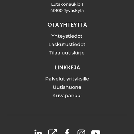
Lutakonaukio 1
40100 Jyväskylä
OTA YHTEYTTÄ
Yhteystiedot
Laskutustiedot
Tilaa uutiskirje
LINKKEJÄ
Palvelut yrityksille
Uutishuone
Kuvapankki
LinkedIn
X
Facebook
Instagram
YouTube