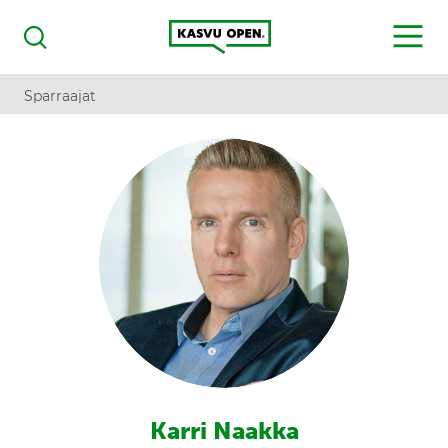
Kasvu Open
MENU
Haku
Sparraajat
Karri Naakka