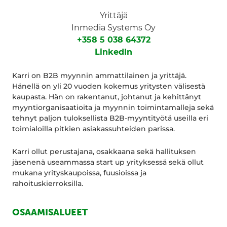
Yrittäjä
Inmedia Systems Oy
+358 5 038 64372
LinkedIn
Karri on B2B myynnin ammattilainen ja yrittäjä.
Hänellä on yli 20 vuoden kokemus yritysten välisestä
kaupasta. Hän on rakentanut, johtanut ja kehittänyt
myyntiorganisaatioita ja myynnin toimintamalleja sekä
tehnyt paljon tuloksellista B2B-myyntityötä useilla eri
toimialoilla pitkien asiakassuhteiden parissa.
Karri ollut perustajana, osakkaana sekä hallituksen
jäsenenä useammassa start up yrityksessä sekä ollut
mukana yrityskaupoissa, fuusioissa ja
rahoituskierroksilla.
OSAAMISALUEET