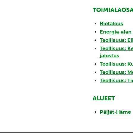
TOIMIALAOS
Biotalous
Energia-alan 
Teollisuus: E
Teollisuus: K
jalostus
Teollisuus: K
Teollisuus: M
Teollisuus: T
ALUEET
Päijät-Häme