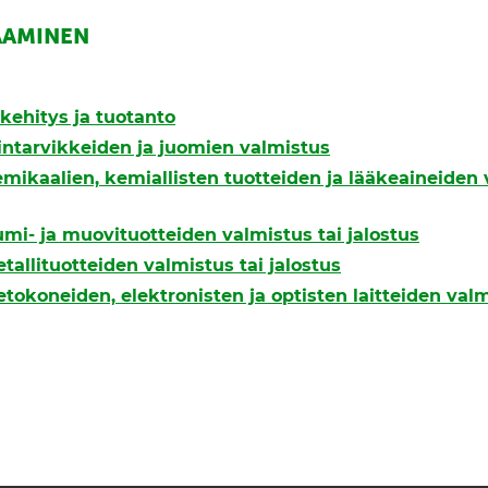
AAMINEN
kehitys ja tuotanto
lintarvikkeiden ja juomien valmistus
emikaalien, kemiallisten tuotteiden ja lääkeaineiden 
umi- ja muovituotteiden valmistus tai jalostus
etallituotteiden valmistus tai jalostus
ietokoneiden, elektronisten ja optisten laitteiden val