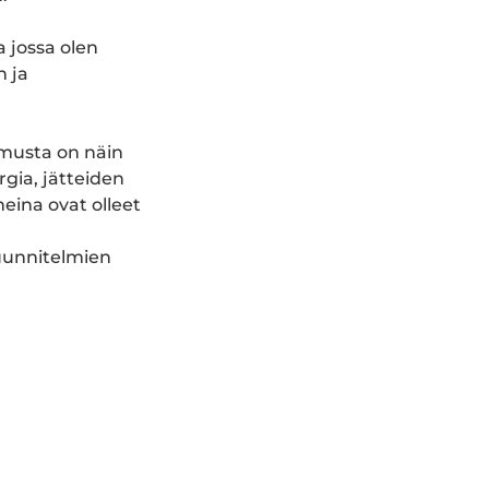
 jossa olen
n ja
emusta on näin
gia, jätteiden
heina ovat olleet
asuunnitelmien