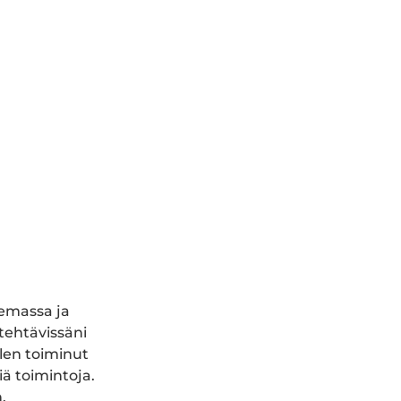
lemassa ja
tehtävissäni
olen toiminut
ä toimintoja.
.