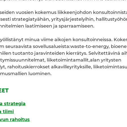
seiden vuosien kokemus liikkeenjohdon konsultoinnista
isesti strategiatyähän, yritysjärjestelyihin, hallitustyöhö
nnitelmien laatimiseen ja sparraamiseen.
työllistänyt minua viime aikojen konsultoinneissa. Kok
m seuraavista sovellusalueista:waste-to-energy, bioener
iilen tuotanto jaravinteiden kierrätys. Selvitettävinä ai
ymissuunnitelmat, liiketoimintamallit,alan yritysten
yt, rahoituskierrokset alkavilleyrityksille, liiketoimint
pimusmallien luominen.
EET
a strategia
 tiimi
svun rahoitus