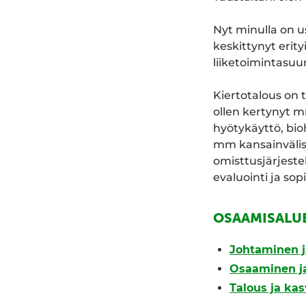
Nyt minulla on u
keskittynyt erity
liiketoimintasuu
Kiertotalous on 
ollen kertynyt m
hyötykäyttö, bioh
mm kansainvälist
omisttusjärjestel
evaluointi ja so
OSAAMISALU
Johtaminen j
Osaaminen ja
Talous ja ka