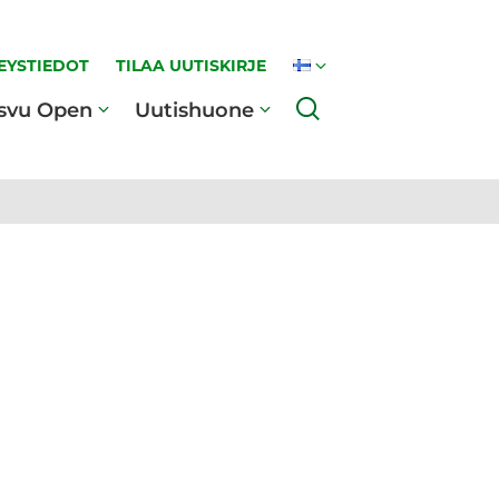
EYSTIEDOT
TILAA UUTISKIRJE
Haku
svu Open
Uutishuone