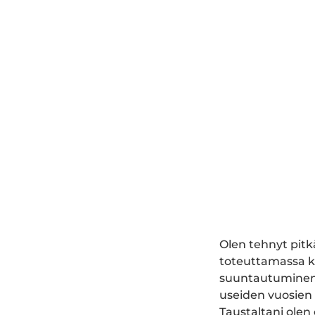
Olen tehnyt pitk
toteuttamassa ka
suuntautuminen o
useiden vuosien 
Taustaltani olen