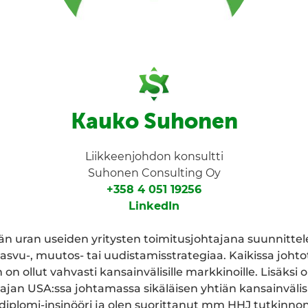
Kauko Suhonen
Liikkeenjohdon konsultti
Suhonen Consulting Oy
+358 4 051 19256
LinkedIn
än uran useiden yritysten toimitusjohtajana suunnitte
svu-, muutos- tai uudistamisstrategiaa. Kaikissa johto
n ollut vahvasti kansainvälisille markkinoille. Lisäksi 
ajan USA:ssa johtamassa sikäläisen yhtiän kansainvälisi
 diplomi-insinööri ja olen suorittanut mm HHJ tutkinnon