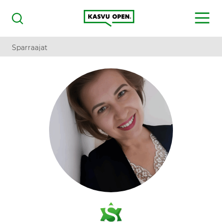
Kasvu Open
MENU
Haku
Sparraajat