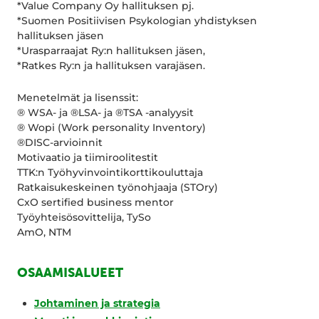
*Value Company Oy hallituksen pj.
*Suomen Positiivisen Psykologian yhdistyksen
hallituksen jäsen
*Urasparraajat Ry:n hallituksen jäsen,
*Ratkes Ry:n ja hallituksen varajäsen.
Menetelmät ja lisenssit:
® WSA- ja ®LSA- ja ®TSA -analyysit
® Wopi (Work personality Inventory)
®DISC-arvioinnit
Motivaatio ja tiimiroolitestit
TTK:n Työhyvinvointikorttikouluttaja
Ratkaisukeskeinen työnohjaaja (STOry)
CxO sertified business mentor
Työyhteisösovittelija, TySo
AmO, NTM
OSAAMISALUEET
Johtaminen ja strategia