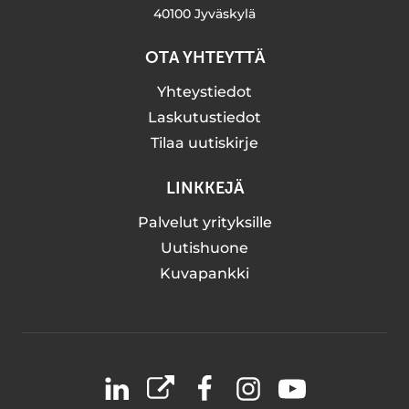
40100 Jyväskylä
OTA YHTEYTTÄ
Yhteystiedot
Laskutustiedot
Tilaa uutiskirje
LINKKEJÄ
Palvelut yrityksille
Uutishuone
Kuvapankki
LinkedIn
X
Facebook
Instagram
YouTube