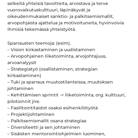
selkeitä yhteisiä tavoitteita, arvostava ja terve
vuorovaikutuskulttuuri, läpinäkyvät ja
oikeudenmukaiset sanktio- ja palkitsemismallit,
arvopohjaista ajattelua ja motivoituneita, hyvinvoivia
ihmisiä tekemässä yhteistyötä.
Sparrausten teemoja: (esim).
– Vision kirkastaminen ja uudistaminen
– Arvopohjainen liiketoiminta, arvojohtajuus,
arvoanalyysit
– Strategiatyö (osallistaminen, strategian
kirkastaminen)
– Tuki ja sparraus muutostilanteissa, muutoksen
johtaminen
– Kehittämisen sprintit -> liiketoiminta, org. kulttuuri,
pilotoinnit jne.
– Fasilitointitaidot osaksi esihenkilötyötä
– Projektijohtaminen
– Palkitsemismallit osana strategiaa
– Diversiteetti ja sen johtaminen
– Sisäisten mentorointiohjelmien luominen,