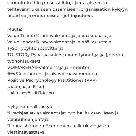
suunniteltuihin prosesseihin, ajantasaiseen ja
tehtävänmukaiseen osaamiseen, organisaation kykyyn
uudistua ja erinomaiseen johtajuuteen.
Muuta:
Value Trainer® -arvovalmentaja ja pääkouluttaja
Value Leader® -arvovalmentaja ja pääkouluttaja
TySo Työyhteisösovittelija
TO, STORy Ry ratkaisukeskeinen työnohjaaja (johdon
työnohjaukset)
VOIMAKEHÄ®-valmentaja ja – mentori
®WSA-asiantuntija, aivovoimavalmentaja
Positive Pschychology Practitioner (PPP)
Uraohjaaja (Erko)
Hallitustyö: HHJ-kurssi
Nykyinen hallitustyö:
*Uraohjaajat-ja valmentajat ry:n hallituksen jäsen ja
varapuheenjohtaja
*Lounaishämeen Ekonomien hallituksen jäsen,
viestintävastaava