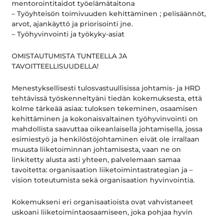
mentorointitaidot työelämätaitona
– Työyhteisön toimivuuden kehittäminen ; pelisäännöt,
arvot, ajankäyttö ja priorisointi jne.
– Työhyvinvointi ja työkyky-asiat
OMISTAUTUMISTA TUNTEELLA JA
TAVOITTEELLISUUDELLA!
Menestyksellisesti tulosvastuullisissa johtamis- ja HRD
tehtävissä työskenneltyäni tiedän kokemuksesta, että
kolme tärkeää asiaa: tuloksen tekeminen, osaamisen
kehittäminen ja kokonaisvaltainen työhyvinvointi on
mahdollista saavuttaa oikeanlaisella johtamisella, jossa
esimiestyö ja henkilöstöjohtaminen eivät ole irrallaan
muusta liiketoiminnan johtamisesta, vaan ne on
linkitetty alusta asti yhteen, palvelemaan samaa
tavoitetta: organisaation liiketoimintastrategian ja –
vision toteutumista sekä organisaation hyvinvointia.
Kokemukseni eri organisaatioista ovat vahvistaneet
uskoani liiketoimintaosaamiseen, joka pohjaa hyvin