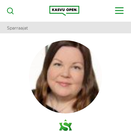
Kasvu Open
MENU
Haku
Sparraajat