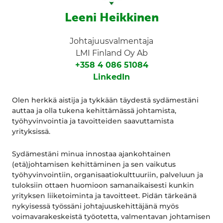
Leeni Heikkinen
Johtajuusvalmentaja
LMI Finland Oy Ab
+358 4 086 51084
LinkedIn
Olen herkkä aistija ja tykkään täydestä sydämestäni
auttaa ja olla tukena kehittämässä johtamista,
työhyvinvointia ja tavoitteiden saavuttamista
yrityksissä.
Sydämestäni minua innostaa ajankohtainen
(etä)johtamisen kehittäminen ja sen vaikutus
työhyvinvointiin, organisaatiokulttuuriin, palveluun ja
tuloksiin ottaen huomioon samanaikaisesti kunkin
yrityksen liiketoiminta ja tavoitteet. Pidän tärkeänä
nykyisessä työssäni johtajuuskehittäjänä myös
voimavarakeskeistä työotetta, valmentavan johtamisen