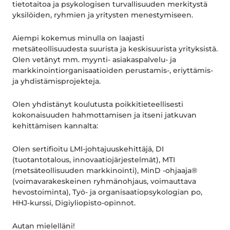
tietotaitoa ja psykologisen turvallisuuden merkitystä
yksilöiden, ryhmien ja yritysten menestymiseen.
Aiempi kokemus minulla on laajasti
metsäteollisuudesta suurista ja keskisuurista yrityksistä.
Olen vetänyt mm. myynti- asiakaspalvelu- ja
markkinointiorganisaatioiden perustamis-, eriyttämis-
ja yhdistämisprojekteja.
Olen yhdistänyt koulutusta poikkitieteellisesti
kokonaisuuden hahmottamisen ja itseni jatkuvan
kehittämisen kannalta:
Olen sertifioitu LMI-johtajuuskehittäjä, DI
(tuotantotalous, innovaatiojärjestelmät), MTI
(metsäteollisuuden markkinointi), MinD -ohjaaja®
(voimavarakeskeinen ryhmänohjaus, voimauttava
hevostoiminta), Työ- ja organisaatiopsykologian po,
HHJ-kurssi, Digiyliopisto-opinnot.
Autan mielelläni!