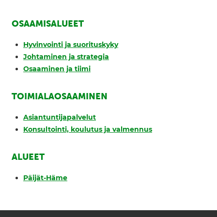
OSAAMISALUEET
Hyvinvointi ja suorituskyky
Johtaminen ja strategia
Osaaminen ja tiimi
TOIMIALAOSAAMINEN
Asiantuntijapalvelut
Konsultointi, koulutus ja valmennus
ALUEET
Päijät-Häme