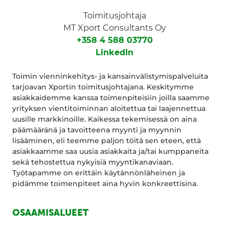
Toimitusjohtaja
MT Xport Consultants Oy
+358 4 588 03770
LinkedIn
Toimin vienninkehitys- ja kansainvälistymispalveluita
tarjoavan Xportin toimitusjohtajana. Keskitymme
asiakkaidemme kanssa toimenpiteisiin joilla saamme
yrityksen vientitoiminnan aloitettua tai laajennettua
uusille markkinoille. Kaikessa tekemisessä on aina
päämääränä ja tavoitteena myynti ja myynnin
lisääminen, eli teemme paljon töitä sen eteen, että
asiakkaamme saa uusia asiakkaita ja/tai kumppaneita
sekä tehostettua nykyisiä myyntikanaviaan.
Työtapamme on erittäin käytännönläheinen ja
pidämme toimenpiteet aina hyvin konkreettisina.
OSAAMISALUEET