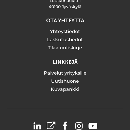
Lutakonaukio 1
40100 Jyväskylä
OTA YHTEYTTÄ
Yhteystiedot
Laskutustiedot
Tilaa uutiskirje
LINKKEJÄ
Palvelut yrityksille
Uutishuone
Kuvapankki
LinkedIn
X
Facebook
Instagram
YouTube