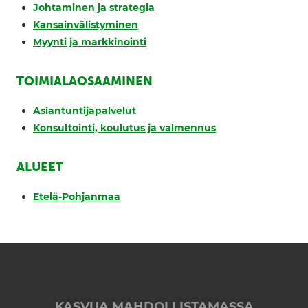
Johtaminen ja strategia
Kansainvälistyminen
Myynti ja markkinointi
TOIMIALAOSAAMINEN
Asiantuntijapalvelut
Konsultointi, koulutus ja valmennus
ALUEET
Etelä-Pohjanmaa
KASVUA MAHDOLLISTAMASSA