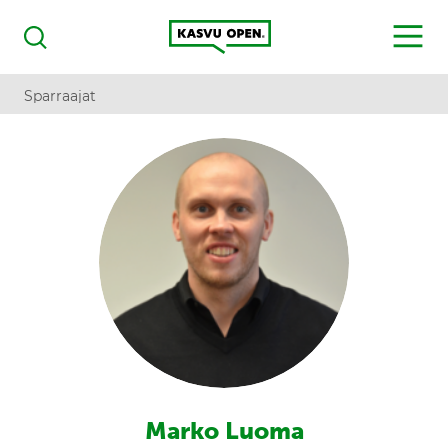
Kasvu Open
MENU
Haku
Sparraajat
Marko Luoma