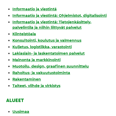
Informaatio ja viestintä
Informaatio ja viestintä: Ohjelmistot, digitalisointi
Informaatio ja viestintä: Tietojenkäsittely,
palvelintila ja niihin liittyvät palvelut
Kiinteistöala
Konsultointi, koulutus ja valmennus
Kuljetus, logistiikka, varastointi
Lakiasiain- ja laskentatoimen palvelut
Mainonta ja markkinointi
Muotoilu, design, graafinen suunnittelu
Rahoitus- ja vakuutustoiminta
Rakentaminen
Taiteet, viihde ja virkistys
ALUEET
Uusimaa