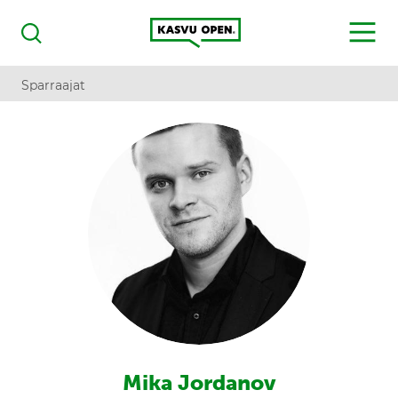
Kasvu Open
MENU
Haku
Sparraajat
Mika Jordanov