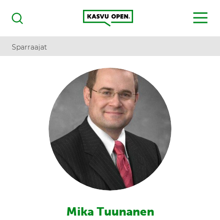
Kasvu Open
MENU
Haku
Sparraajat
Mika Tuunanen