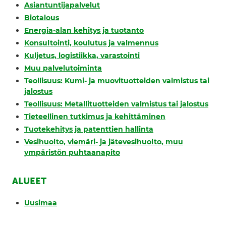
Asiantuntijapalvelut
Biotalous
Energia-alan kehitys ja tuotanto
Konsultointi, koulutus ja valmennus
Kuljetus, logistiikka, varastointi
Muu palvelutoiminta
Teollisuus: Kumi- ja muovituotteiden valmistus tai
jalostus
Teollisuus: Metallituotteiden valmistus tai jalostus
Tieteellinen tutkimus ja kehittäminen
Tuotekehitys ja patenttien hallinta
Vesihuolto, viemäri- ja jätevesihuolto, muu
ympäristön puhtaanapito
ALUEET
Uusimaa