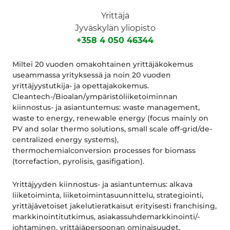
Yrittäjä
Jyväskylän yliopisto
+358 4 050 46344
Miltei 20 vuoden omakohtainen yrittäjäkokemus
useammassa yrityksessä ja noin 20 vuoden
yrittäjyystutkija- ja opettajakokemus.
Cleantech-/Bioalan/ympäristöliiketoiminnan
kiinnostus- ja asiantuntemus: waste management,
waste to energy, renewable energy (focus mainly on
PV and solar thermo solutions, small scale off-grid/de-
centralized energy systems),
thermochemialconversion processes for biomass
(torrefaction, pyrolisis, gasifigation).
Yrittäjyyden kiinnostus- ja asiantuntemus: alkava
liiketoiminta, liiketoimintasuunnittelu, strategiointi,
yrittäjävetoiset jakelutieratkaisut erityisesti franchising,
markkinointitutkimus, asiakassuhdemarkkinointi/-
johtaminen, yrittäjäpersoonan ominaisuudet,