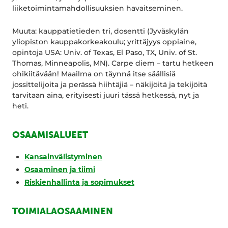
liiketoimintamahdollisuuksien havaitseminen.
Muuta: kauppatietieden tri, dosentti (Jyväskylän
yliopiston kauppakorkeakoulu; yrittäjyys oppiaine,
opintoja USA: Univ. of Texas, El Paso, TX, Univ. of St.
Thomas, Minneapolis, MN). Carpe diem – tartu hetkeen
ohikiitävään! Maailma on täynnä itse säällisiä
jossittelijoita ja perässä hiihtäjiä – näkijöitä ja tekijöitä
tarvitaan aina, erityisesti juuri tässä hetkessä, nyt ja
heti.
OSAAMISALUEET
Kansainvälistyminen
Osaaminen ja tiimi
Riskienhallinta ja sopimukset
TOIMIALAOSAAMINEN