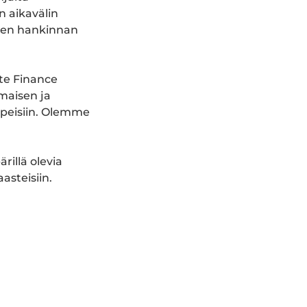
n aikavälin
ksen hankinnan
te Finance
aisen ja
rpeisiin. Olemme
rillä olevia
asteisiin.