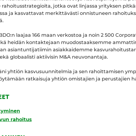
ahoitusstrategioita, jotka ovat linjassa yrityksen pitkä
nssa ja kasvattavat merkittävästi onnistuneen rahoitu
ä.
:n laajaa 166 maan verkostoa ja noin 2 500 Corpora
sekä heidän kontaktejaan muodostaaksemme ammattim
van asiantuntijatiimin asiakkaidemme kasvurahoitusta
kä globaalisti aktiivisin M&A neuvonantaja.
äni yhtiön kasvusuunnitelmia ja sen rahoittamisen ympä
löytämään ratkaisuja yhtiön omistajien ja perustajien ha
EET
styminen
svun rahoitus