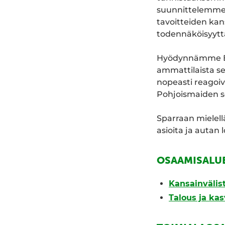
suunnittelemme r
tavoitteiden ka
todennäköisyytt
Hyödynnämme BDO
ammattilaista 
nopeasti reagoi
Pohjoismaiden se
Sparraan mielell
asioita ja autan 
OSAAMISALU
Kansainväli
Talous ja ka