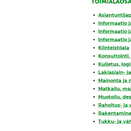
TOIMIALAOS
Asiantuntijap
Informaatio j
Informaatio ja
Informaatio ja
Kiinteistöala
Konsultointi
Kuljetus, logi
Lakiasiain- j
Mainonta ja 
Matkailu, ma
Muotoilu, des
Rahoitus- ja
Rakentamin
Tukku- ja vä