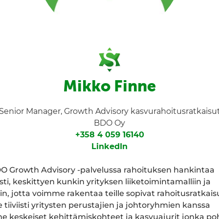
Mikko Finne
Senior Manager, Growth Advisory kasvurahoitusratkaisu
BDO Oy
+358 4 059 16140
LinkedIn
Growth Advisory -palvelussa rahoituksen hankintaa
ti, keskittyen kunkin yrityksen liiketoimintamalliin ja
in, jotta voimme rakentaa teille sopivat rahoitusratkais
iiviisti yritysten perustajien ja johtoryhmien kanssa
 keskeiset kehittämiskohteet ja kasvuajurit jonka poh