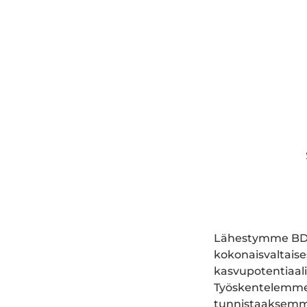
Lähestymme BDO 
kokonaisvaltaises
kasvupotentiaali
Työskentelemme t
tunnistaaksemme