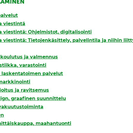
AAMINEN
alvelut
a viestintä
 viestintä: Ohjelmistot, digitalisointi
 viestintä: Tietojenkäsittely, palvelintila ja niihin liit
, koulutus ja valmennus
stiikka, varastointi
a laskentatoimen palvelut
markkinointi
joitus ja ravitsemus
ign, graafinen suunnittelu
 vakuutustoiminta
en
hittäiskauppa, maahantuonti