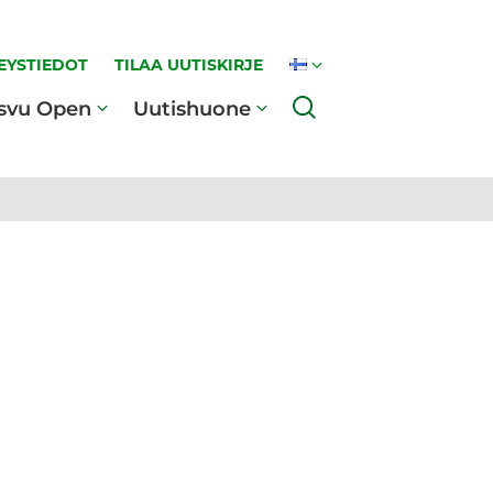
EYSTIEDOT
TILAA UUTISKIRJE
Haku
svu Open
Uutishuone