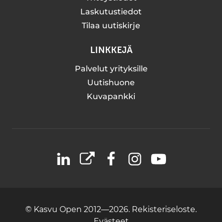
Laskutustiedot
Tilaa uutiskirje
LINKKEJÄ
Palvelut yrityksille
Uutishuone
Kuvapankki
LinkedIn
X
Facebook
Instagram
YouTube
© Kasvu Open 2012—2026.
Rekisteriseloste.
Evästeet