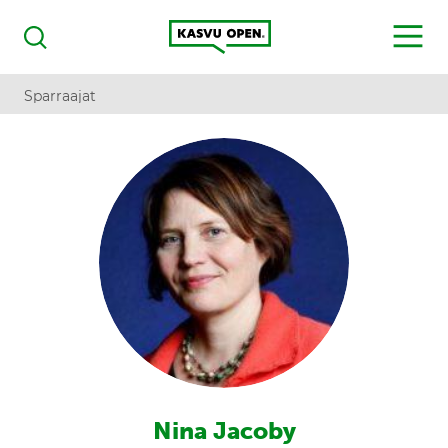
Kasvu Open
MENU
Haku
Sparraajat
Nina Jacoby