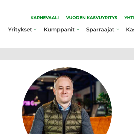
KARNEVAALI
VUODEN KASVUYRITYS
YHT
Yritykset
Kumppanit
Sparraajat
Ka