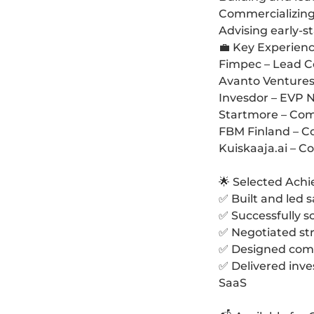
Commercializing
Advising early-
💼 Key Experien
Fimpec – Lead C
Avanto Ventures 
Invesdor – EVP N
Startmore – Com
FBM Finland – C
Kuiskaaja.ai – C
🌟 Selected Ach
✅ Built and led 
✅ Successfully s
✅ Negotiated str
✅ Designed comm
✅ Delivered inve
SaaS