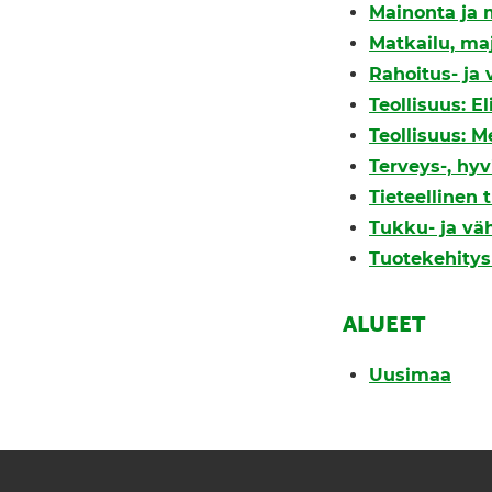
Mainonta ja 
Matkailu, ma
Rahoitus- ja
Teollisuus: E
Teollisuus: M
Terveys-, hyv
Tieteellinen
Tukku- ja vä
Tuotekehitys 
ALUEET
Uusimaa