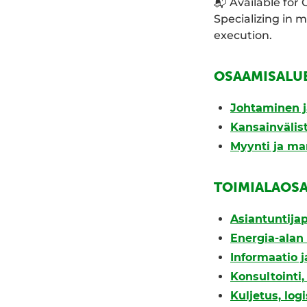
📬 Available for
Specializing in 
execution.
OSAAMISALU
Johtaminen j
Kansainväli
Myynti ja ma
TOIMIALAOS
Asiantuntijap
Energia-alan 
Informaatio j
Konsultointi
Kuljetus, logi