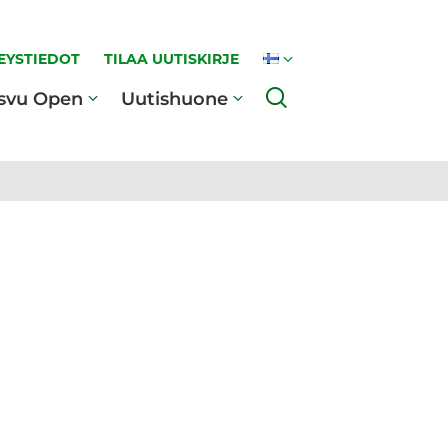
EYSTIEDOT
TILAA UUTISKIRJE
Haku
svu Open
Uutishuone