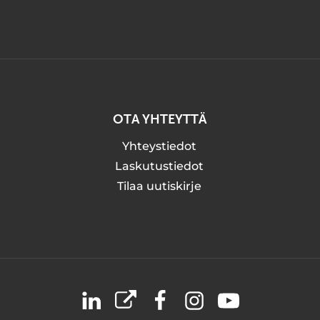
OTA YHTEYTTÄ
Yhteystiedot
Laskutustiedot
Tilaa uutiskirje
LinkedIn
X
Facebook
Instagram
YouTube