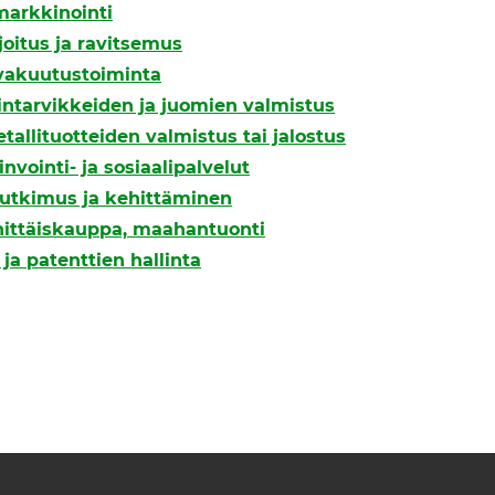
markkinointi
joitus ja ravitsemus
 vakuutustoiminta
lintarvikkeiden ja juomien valmistus
etallituotteiden valmistus tai jalostus
invointi- ja sosiaalipalvelut
 tutkimus ja kehittäminen
hittäiskauppa, maahantuonti
ja patenttien hallinta