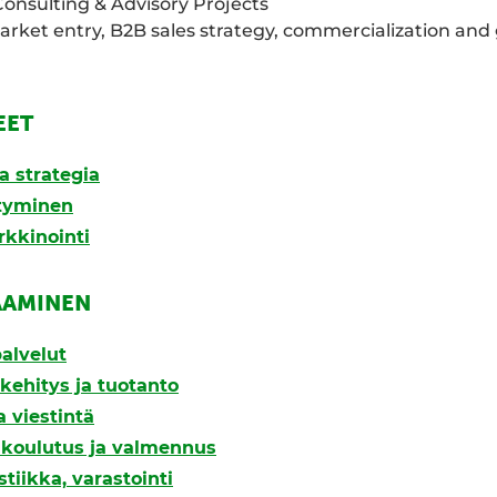
 Consulting & Advisory Projects
market entry, B2B sales strategy, commercialization an
EET
a strategia
styminen
rkkinointi
AAMINEN
alvelut
kehitys ja tuotanto
a viestintä
, koulutus ja valmennus
stiikka, varastointi