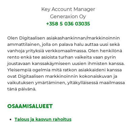
Key Account Manager
Generaxion Oy
+358 5 036 03035
Olen Digitaalisen asiakashankinnan/markkinoinnin
ammattilainen, jolla on palava halu auttaa uusi sekä
vanhoja yrityksiä verkkomaailmassa. Olen henkilönä
rento enkä tee asioista turhan vaikeita vaan pyrin
joustavaan kanssakäymiseen uusien ihmisten kanssa.
Yleisempiä ogelmia mitä ratkon asiakkaideni kanssa
ovat Digitaalisen markkinoinnin kokonaiskuvan ja
vaikutuksen ymärtäminen, yltäkylläisessä maailmassa
tänä päivänä.
OSAAMISALUEET
Talous ja kasvun rahoitus