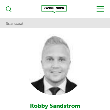
Kasvu Open
MENU
Haku
Sparraajat
Robby Sandstrom