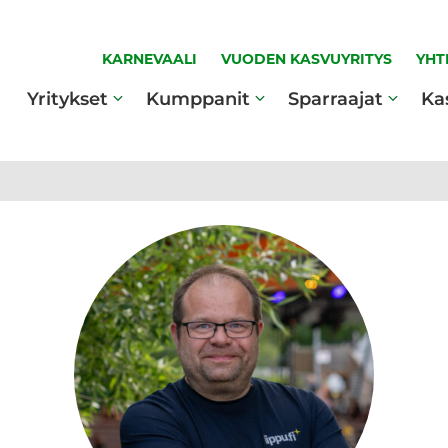
KARNEVAALI
VUODEN KASVUYRITYS
YHT
Yritykset
Kumppanit
Sparraajat
Ka