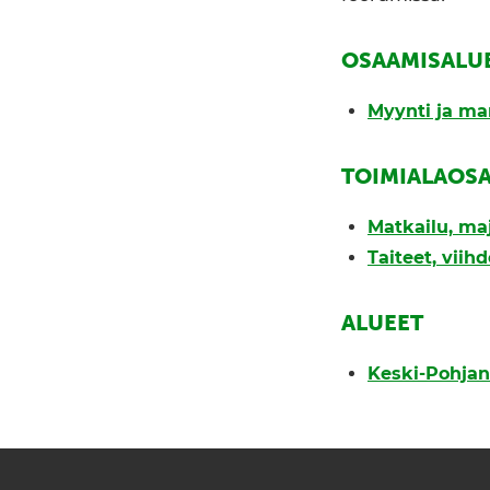
OSAAMISALU
Myynti ja ma
TOIMIALAOS
Matkailu, ma
Taiteet, viihd
ALUEET
Keski-Pohja