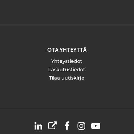
OTA YHTEYTTÄ
Yhteystiedot
Laskutustiedot
Tilaa uutiskirje
LinkedIn
X
Facebook
Instagram
YouTube