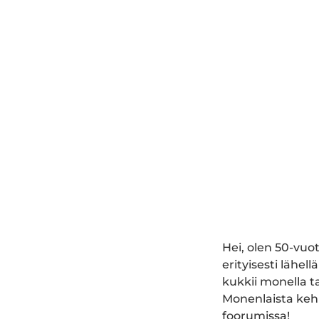
Hei, olen 50-vuo
erityisesti lähel
kukkii monella t
Monenlaista kehi
foorumissa!