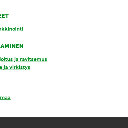
EET
rkkinointi
AAMINEN
joitus ja ravitsemus
e ja virkistys
nmaa