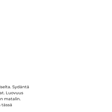
iselta. Sydäntä
iat. Luovuus
on matalin.
 tässä