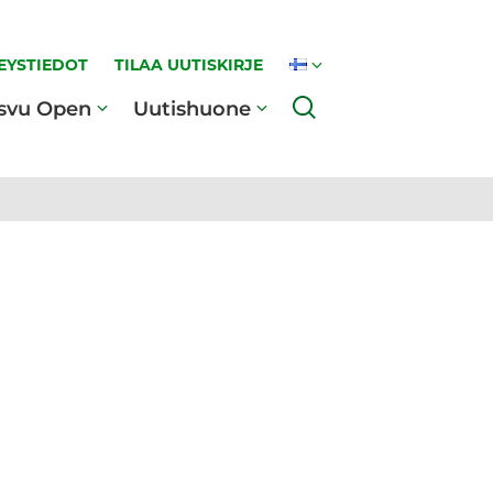
EYSTIEDOT
TILAA UUTISKIRJE
Haku
svu Open
Uutishuone