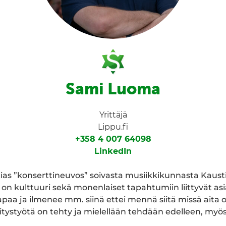
Sami Luoma
Yrittäjä
Lippu.fi
+358 4 007 64098
LinkedIn
tias ”konserttineuvos” soivasta musiikkikunnasta Kaust
lä on kulttuuri sekä monenlaiset tapahtumiin liittyvät as
apaa ja ilmenee mm. siinä ettei mennä siitä missä aita 
tystyötä on tehty ja mielellään tehdään edelleen, myös