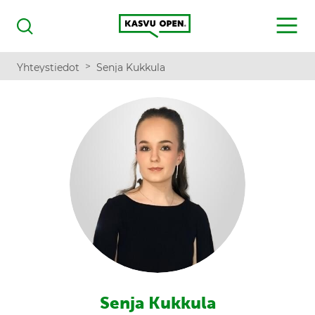
Kasvu Open
MENU
Haku
>
Yhteystiedot
Senja Kukkula
Senja Kukkula