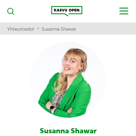
Kasvu Open
MENU
Haku
>
Yhteystiedot
Susanna Shawar
Susanna Shawar