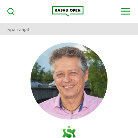
Kasvu Open
MENU
Haku
Sparraajat