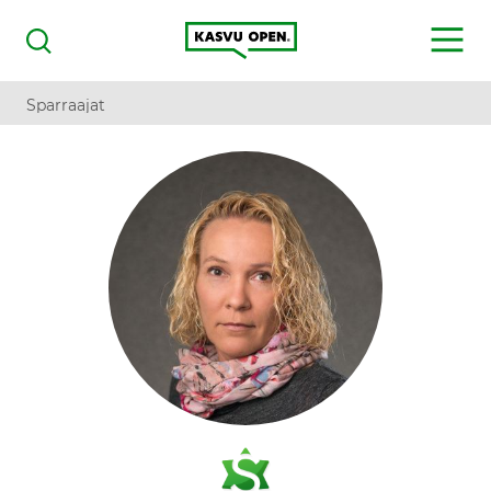
Kasvu Open
MENU
Haku
Sparraajat