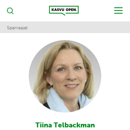
Kasvu Open
MENU
Haku
Sparraajat
Tiina Telbackman