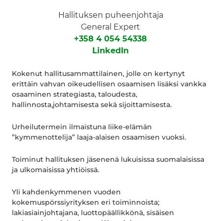
Hallituksen puheenjohtaja
General Expert
+358 4 054 54338
LinkedIn
Kokenut hallitusammattilainen, jolle on kertynyt
erittäin vahvan oikeudellisen osaamisen lisäksi vankka
osaaminen strategiasta, taloudesta,
hallinnosta,johtamisesta sekä sijoittamisesta.
Urheilutermein ilmaistuna liike-elämän
”kymmenottelija” laaja-alaisen osaamisen vuoksi.
Toiminut hallituksen jäsenenä lukuisissa suomalaisissa
ja ulkomaisissa yhtiöissä.
Yli kahdenkymmenen vuoden
kokemuspörssiyrityksen eri toiminnoista;
lakiasiainjohtajana, luottopäällikkönä, sisäisen