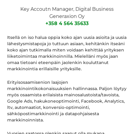
Key Accoutn Manager, Digital Business
Generaxion Oy
+358 4 564 35633
Itsellä on iso halua oppia koko ajan uusia asioita ja uusia
lähestysmistapoja jo tuttuun asiaan, kehitänkin itseäni
koko ajan tutkimalla miten voidaan kehittää yrityksen
liiketoimintaa markkinoinnilla. Mielelläni myös jaan
omaa tietoani eteenpäin jaolenkin kouluttanut
markkinointia erillaisille yrityksille.
Erityisosaamisenion laajojen
markkinointikokonaisuuksien hallinnassa. Paljon löytyy
myös osaamista erilaisista mainosalustoista/tavoista,
Google Ads, hakukoneoptimointi, Facebook, Analytics,
ltv, automaatiot, konversio-optimointi,
sähköpostimarkkinointi ja datapohjaisesta
markkinoinnista.
Vuosien saatossa olenkin saanut olla mukana