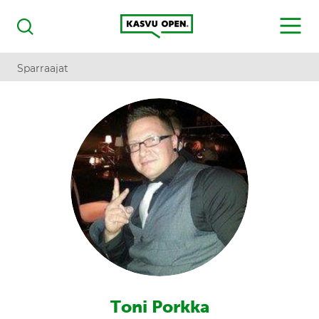
Kasvu Open
MENU
Haku
Sparraajat
Toni Porkka