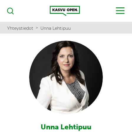
Kasvu Open
MENU
Haku
>
Yhteystiedot
Unna Lehtipuu
Unna Lehtipuu