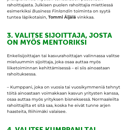
rahoittajasta. Julkisen puolen rahoittajia miettiessä
esimerkiksi
Business Finlandin
toiminta on syytä
tuntea läpikotaisin,
Tommi Äijälä
vinkkaa.
3.
VALITSE SIJOITTAJA, JOSTA
ON MYÖS MENTORIKSI
Enkelisijoittajan tai kasvurahoittajan valinnassa valitse
mieluummin sijoittaja, joka osaa auttaa myös
liiketoiminnan kehittämisessä – ei siis ainoastaan
rahoituksessa.
– Kumppani, joka on vuosia tai vuosikymmeniä tehnyt
töitä ainoastaan voimakkaan kasvun yritysten kanssa,
osaa auttaa myös yrityksen bisneksessä. Normaaleilta
rahoittajilta et sitä saa, koska he eivät tunne arjen
haasteita, Riihimäki valaisee.
4.
VALITSE KUMPPANI TAI