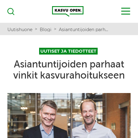
Kasvu Open
MENU
Haku
>
>
Uutishuone
Blogi
Asiantuntijoiden parhaat vinkit kasvurahoitukseen
UUTISET JA TIEDOTTEET
Asiantuntijoiden parhaat
vinkit kasvurahoitukseen