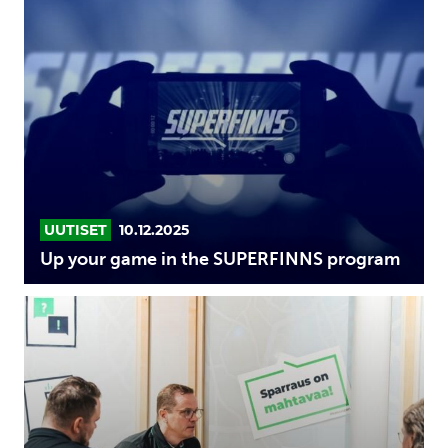
your
game
in
the
SUPERFINNS
program
UUTISET
10.12.2025
Up your game in the SUPERFINNS program
Mitä
on
business-
sparraus
ja
miten