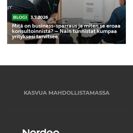
se
eroaa
konsultoinnista?
BLOGI
3.7.2026
–
Mitä on business-sparraus ja miten se eroaa
Näin
konsultoinnista? – Näin tunnistat kumpaa
yrityksesi tarvitsee
tunnistat
kumpaa
yrityksesi
tarvitsee
KASVUA MAHDOLLISTAMASSA