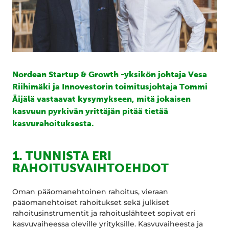
Nordean Startup & Growth -yksikön johtaja Vesa
Riihimäki ja Innovestorin toimitusjohtaja Tommi
Äijälä vastaavat kysymykseen, mitä jokaisen
kasvuun pyrkivän yrittäjän pitää tietää
kasvurahoituksesta.
1.
TUNNISTA ERI
RAHOITUSVAIHTOEHDOT
Oman pääomanehtoinen rahoitus, vieraan
pääomanehtoiset rahoitukset sekä julkiset
rahoitusinstrumentit ja rahoituslähteet sopivat eri
kasvuvaiheessa oleville yrityksille. Kasvuvaiheesta ja