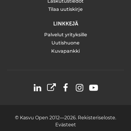
Laskutustiedot
Tilaa uutiskirje
LINKKEJÄ
Palvelut yrityksille
Uutishuone
Kuvapankki
LinkedIn
X
Facebook
Instagram
YouTube
© Kasvu Open 2012—2026.
Rekisteriseloste.
Evästeet