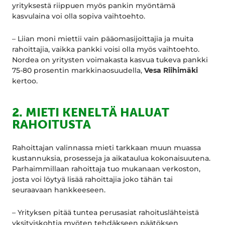
yrityksestä riippuen myös pankin myöntämä
kasvulaina voi olla sopiva vaihtoehto.
– Liian moni miettii vain pääomasijoittajia ja muita
rahoittajia, vaikka pankki voisi olla myös vaihtoehto.
Nordea on yritysten voimakasta kasvua tukeva pankki
75-80 prosentin markkinaosuudella,
Vesa Riihimäki
kertoo.
2.
MIETI KENELTÄ HALUAT
RAHOITUSTA
Rahoittajan valinnassa mieti tarkkaan muun muassa
kustannuksia, prosesseja ja aikataulua kokonaisuutena.
Parhaimmillaan rahoittaja tuo mukanaan verkoston,
josta voi löytyä lisää rahoittajia joko tähän tai
seuraavaan hankkeeseen.
– Yrityksen pitää tuntea perusasiat rahoituslähteistä
yksityiskohtia myöten tehdäkseen päätöksen