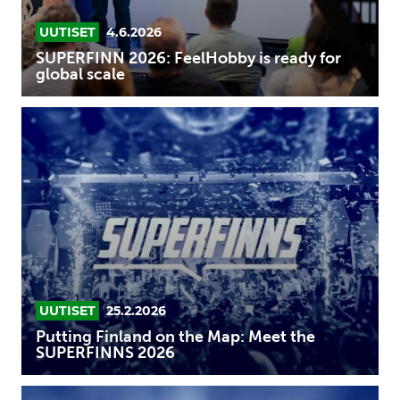
UUTISET
4.6.2026
SUPERFINN 2026: FeelHobby is ready for
global scale
Putting
Finland
on
the
Map:
Meet
the
SUPERFINNS
2026
UUTISET
25.2.2026
Putting Finland on the Map: Meet the
SUPERFINNS 2026
Up