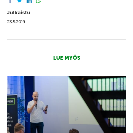
Julkaistu
23.5.2019
LUE MYÖS
SUPERFINN
2026:
FeelHobby
is
ready
for
global
scale