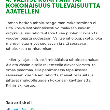
KOKONAISUUS TULEVAISUUTTA
AJATELLEN
Tämän hetken rahoitusongelman ratkaiseminen ei
riitä, koska lähtökohtaisesti voimakkaan kasvun
yrityksillä uusi rahoitustarve tulee puolen vuoden tai
vuoden päästä uudestaan. Valitse rahoituspaketti, joka
mahdollistaa myös seuraavan ja sitä seuraavan
rahoituksen onnistumisen.
– Mieti yli ajan sitä, että minkälaista rahoitusta haluat.
Älä ota vääränlaisella rakenteella olevaa vierasta- tai
omaa pääomaa, sillä pahimmassa tapauksessa
seuraavan kierroksen rahoittajat eivät pidä siitä ja
jättävät mahdollisuuden kokonaan käyttämättä,
Riihimäki kertoo.
Jaa artikkeli
Jaa Facebookissa
Jaa Twitterissä
Jaa LinkedInissä
Jaa WhatsAppissa