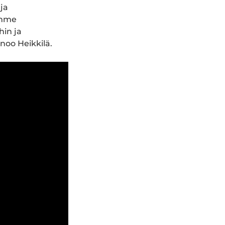
ja
simme
hin ja
noo Heikkilä.