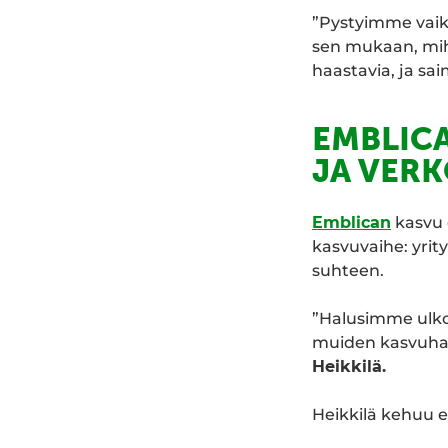
”Pystyimme vaiku
sen mukaan, mihi
haastavia, ja sa
EMBLIC
JA VER
Emblican
kasvu 
kasvuvaihe: yrity
suhteen.
”Halusimme ulko
muiden kasvuhak
Heikkilä.
Heikkilä kehuu er