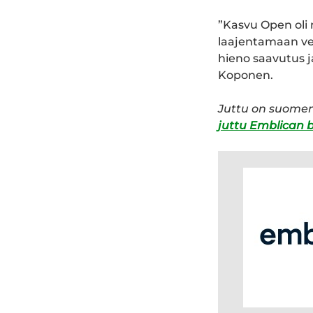
”Kasvu Open oli 
laajentamaan ve
hieno saavutus j
Koponen.
Juttu on suomen
juttu Emblican b