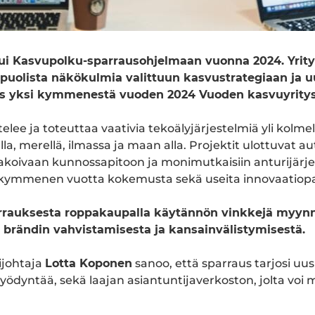
tui Kasvupolku-sparrausohjelmaan vuonna 2024. Yrity
puolista näkökulmia valittuun kasvustrategiaan ja uu
s yksi kymmenestä vuoden 2024 Vuoden kasvuyritys -
lee ja toteuttaa vaativia tekoälyjärjestelmiä yli kolmel
lla, merellä, ilmassa ja maan alla. Projektit ulottuvat a
koivaan kunnossapitoon ja monimutkaisiin anturijärje
o kymmenen vuotta kokemusta sekä useita innovaatiopa
arrauksesta roppakaupalla käytännön vinkkejä myyn
 brändin vahvistamisesta ja kansainvälistymisestä.
ijohtaja
Lotta Koponen
sanoo, että sparraus tarjosi uus
 hyödyntää, sekä laajan asiantuntijaverkoston, jolta voi