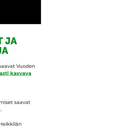
 JA
JA
isaavat Vuoden
asti kasvava
miset saavat
.
Heikkilän