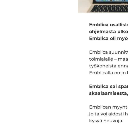
Emblica osallis
ohjelmasta ulko
Emblica oli myö
Emblica suunnitte
toimialalle – maa
työkoneista enna
Emblicalla on j
Emblica sai sp
skaalaamisesta,
Emblican myynt
joita voi aidosti
kysyä neuvoja.