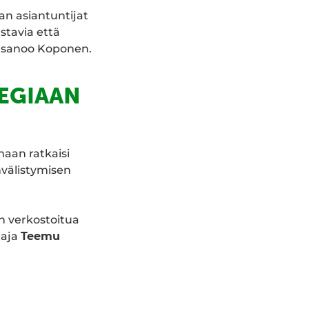
an asiantuntijat
stavia että
, sanoo Koponen.
TEGIAAN
aan ratkaisi
nvälistymisen
 verkostoitua
taja
Teemu