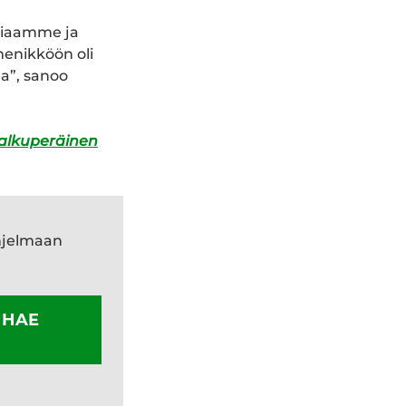
egiaamme ja
enikköön oli
a”, sanoo
alkuperäinen
ohjelmaan
?
H
AE