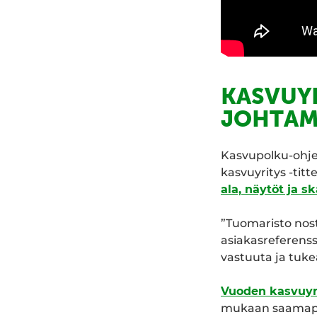
KASVUYR
JOHTAM
Kasvupolku-ohje
kasvuyritys -titte
ala, näytöt ja s
”Tuomaristo nost
asiakasreferens
vastuuta ja tuke
Vuoden kasvuyri
mukaan saamapuo