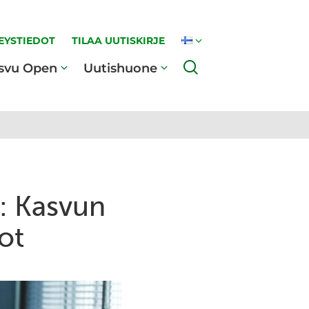
EYSTIEDOT
TILAA UUTISKIRJE
Haku
svu Open
Uutishuone
: Kasvun
ot