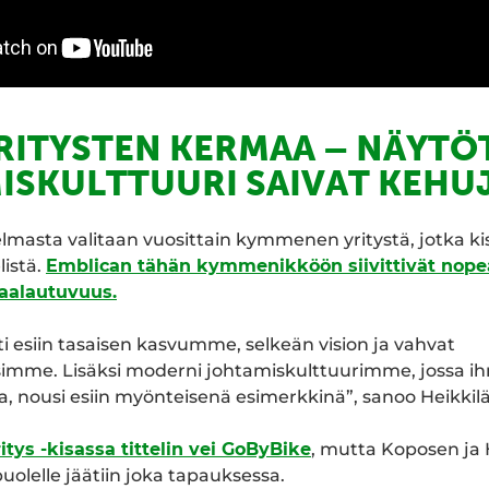
ITYSTEN KERMAA – NÄYTÖT
ISKULTTUURI SAIVAT KEHU
lmasta valitaan vuosittain kymmenen yritystä, jotka k
listä.
Emblican tähän kymmenikköön siivittivät nope
kaalautuvuus.
i esiin tasaisen kasvumme, selkeän vision ja vahvat
simme. Lisäksi moderni johtamiskulttuurimme, jossa ih
a, nousi esiin myönteisenä esimerkkinä”, sanoo Heikkilä
tys -kisassa tittelin vei GoByBike
, mutta Koposen ja 
lelle jäätiin joka tapauksessa.