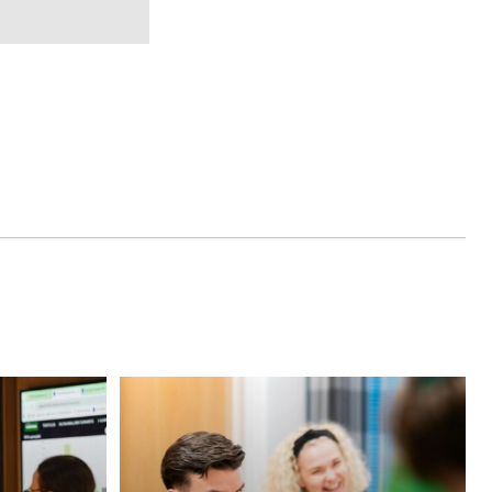
Yhteisöllinen
kasvujohtaminen:
Sparrauksen
hyödyt