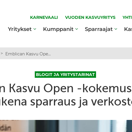
KARNEVAALI
VUODEN KASVUYRITYS
YHT
Yritykset
Kumppanit
Sparraajat
Ka
>
Emblican Kasvu Open -kokemus: Kasvun tukena sparraus ja verkostot
BLOGIT JA YRITYSTARINAT
n Kasvu Open -kokemus
ukena sparraus ja verkost