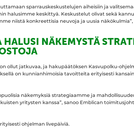
ttamaan sparrauskeskustelujen aiheisiin ja valitsema
n halusimme keskittyä. Keskustelut olivat sekä kannu
imme niistä konkreettisia neuvoja ja uusia näkökulmia”
A HALUSI NÄKEMYSTÄ STRA
KOSTOJA
on ollut jatkuvaa, ja hakupäätöksen Kasvupolku-ohjelm
ksellä on kunnianhimoisia tavoitteita erityisesti kansai
puolisia näkemyksiä strategiaamme ja mahdollisuuden
uisten yritysten kanssa”, sanoo Emblican toimitusjoh
ityisesti ohjelman livepäiviä.