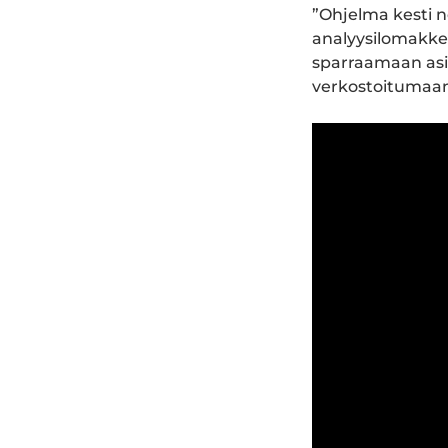
”Ohjelma kesti n
analyysilomakkei
sparraamaan asi
verkostoitumaan 