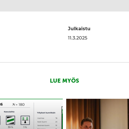
Julkaistu
edInissä
a WhatsAppissa
11.3.2025
LUE MYÖS
Yleisimmät
kasvun
esteet
pk-