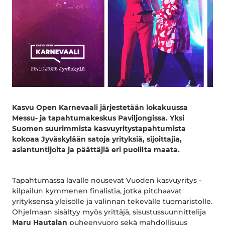
Kasvu Open Karnevaali järjestetään lokakuussa
Messu- ja tapahtumakeskus Paviljongissa. Yksi
Suomen suurimmista kasvuyritystapahtumista
kokoaa Jyväskylään satoja yrityksiä, sijoittajia,
asiantuntijoita ja päättäjiä eri puolilta maata.
Tapahtumassa lavalle nousevat Vuoden kasvuyritys -
kilpailun kymmenen finalistia, jotka pitchaavat
yrityksensä yleisölle ja valinnan tekevälle tuomaristolle.
Ohjelmaan sisältyy myös yrittäjä, sisustussuunnittelija
Maru Hautalan
puheenvuoro
sekä mahdollisuus