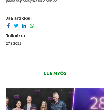
jaana.seppala@kasvuopen.co
Jaa artikkeli
Jaa Facebookissa
Jaa Twitterissä
Jaa LinkedInissä
Jaa WhatsAppissa
Julkaistu
27.8.2025
LUE MYÖS
Kasvu
on
rohkeita
tekoja