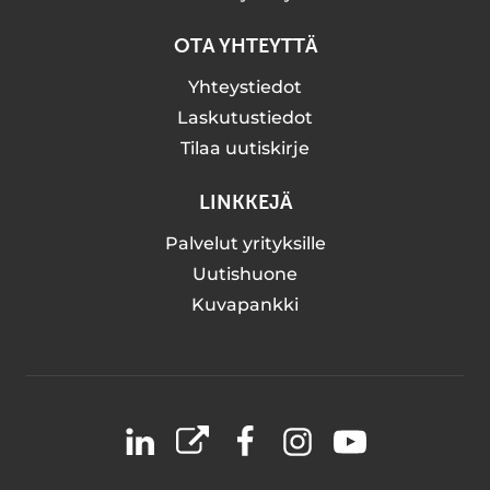
OTA YHTEYTTÄ
Yhteystiedot
Laskutustiedot
Tilaa uutiskirje
LINKKEJÄ
Palvelut yrityksille
Uutishuone
Kuvapankki
LinkedIn
X
Facebook
Instagram
YouTube