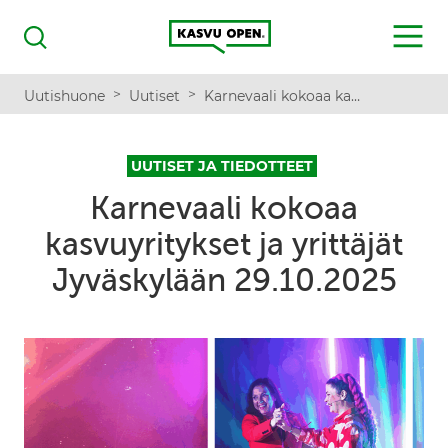
Kasvu Open
MENU
Haku
>
>
Uutishuone
Uutiset
Karnevaali kokoaa kasvuyritykset ja yrittäjät Jyväskylään 29.10.2025
UUTISET JA TIEDOTTEET
Karnevaali kokoaa
kasvuyritykset ja yrittäjät
Jyväskylään 29.10.2025