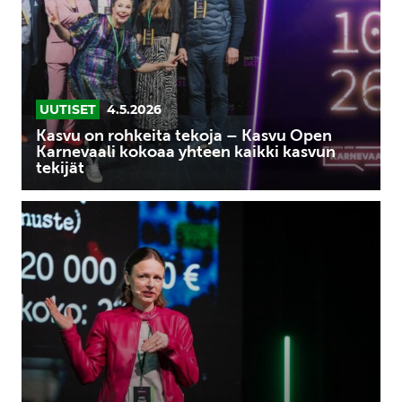
–
Kasvu
Open
Karnevaali
kokoaa
UUTISET
4.5.2026
yhteen
Kasvu on rohkeita tekoja – Kasvu Open
kaikki
Karnevaali kokoaa yhteen kaikki kasvun
tekijät
kasvun
tekijät
Dokport
on
Vuoden
kasvuyritys
2025