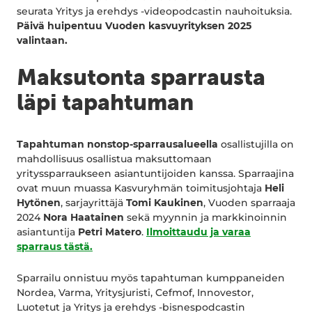
seurata Yritys ja erehdys -videopodcastin nauhoituksia.
Päivä huipentuu Vuoden kasvuyrityksen 2025
valintaan.
Maksutonta sparrausta
läpi tapahtuman
Tapahtuman nonstop-sparrausalueella
osallistujilla on
mahdollisuus osallistua maksuttomaan
yrityssparraukseen asiantuntijoiden kanssa. Sparraajina
ovat muun muassa Kasvuryhmän toimitusjohtaja
Heli
Hytönen
, sarjayrittäjä
Tomi Kaukinen
, Vuoden sparraaja
2024
Nora Haatainen
sekä myynnin ja markkinoinnin
asiantuntija
Petri Matero
.
Ilmoittaudu ja varaa
sparraus tästä.
Sparrailu onnistuu myös tapahtuman kumppaneiden
Nordea, Varma, Yritysjuristi, Cefmof, Innovestor,
Luotetut ja Yritys ja erehdys -bisnespodcastin