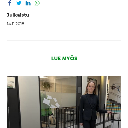
Julkaistu
14.11.2018
LUE MYÖS
Harjoittelu
Kasvu
Openilla:
monipuolista
ja
merkityksellistä