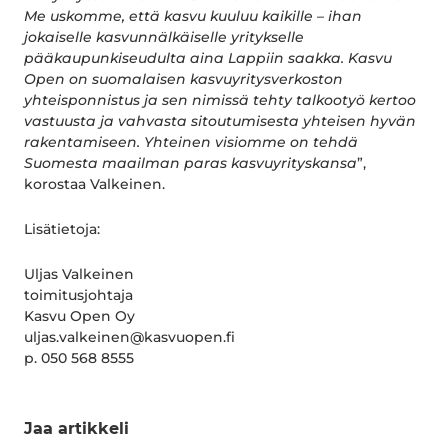
Me uskomme, että kasvu kuuluu kaikille – ihan
jokaiselle kasvunnälkäiselle yritykselle
pääkaupunkiseudulta aina Lappiin saakka. Kasvu
Open on suomalaisen kasvuyritysverkoston
yhteisponnistus ja sen nimissä tehty talkootyö kertoo
vastuusta ja vahvasta sitoutumisesta yhteisen hyvän
rakentamiseen. Yhteinen visiomme on tehdä
Suomesta maailman paras kasvuyrityskansa
”,
korostaa Valkeinen.
Lisätietoja:
Uljas Valkeinen
toimitusjohtaja
Kasvu Open Oy
uljas.valkeinen@kasvuopen.fi
p. 050 568 8555
Jaa artikkeli
Jaa Facebookissa
Jaa Twitterissä
Jaa LinkedInissä
Jaa WhatsAppissa