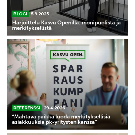
BLOGI
5.9.2025
Harjoittelu Kasvu Openilla: monipuolista ja
merkityksellistä
“Mahtava
paikka
luoda
merkityksellisiä
asiakkuuksia
pk-
yritysten
kanssa”
REFERENSSI
29.4.2026
“Mahtava paikka luoda merkityksellisiä
asiakkuuksia pk-yritysten kanssa”