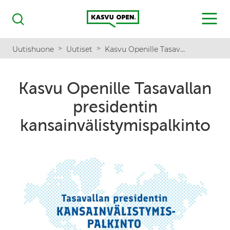
Kasvu Open
MENU
Haku
>
>
Uutishuone
Uutiset
Kasvu Openille Tasavallan presidentin kansainvälistymispalkinto
Kasvu Openille Tasavallan
presidentin
kansainvälistymispalkinto