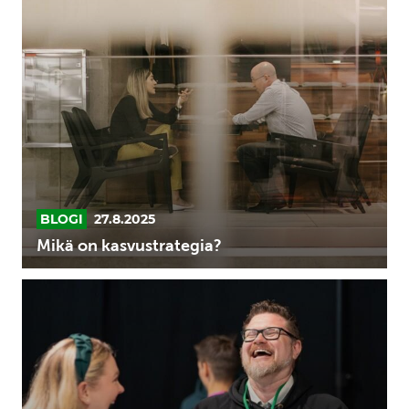
Mikä
on
kasvustrategia?
BLOGI
27.8.2025
Mikä on kasvustrategia?
Yritysten
kasvu
ja
mittaaminen:
Miten
kasvua