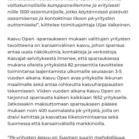
valtakunnallisille kumppaneillemme ja erityisesti
niille 1500 asiantuntijalle, jotka käytännössä pistävät
osaamisensa ja kontaktinsa likoon pk-yritysten
auttamiseksi
”, kiittelee toimitusjohtaja Uljas Valkeinen.
Kasvu Open -sparraukseen mukaan valittujen yritysten
tavoitteena on kansainvälinen kasvu, johon sparraus
antaa uusia näkökulmia, kontakteja ja verkostoja.
Kasvajat-selvityksestä ilmenee, että sparrauksessa
mukana olleista yrityksistä 82 prosenttia tavoittelee
toimintansa laajentamista ulkomaille seuraavan 3-5
vuoden aikana. Kasvu Open avaa yrityksille ikkunan
maailmalle sekä antaa rohkeutta kasvuharppausten
tekemiseen. Viiden vuoden aikana Kasvu Open on
tarjonnut sparrausta kaiken kaikkiaan 1652 yritykselle.
Jatkossakin maksuttomaan sparraukseen pääsee
mukaan noin 400 suomalaista pk-yritystä, joilla on
draivi kehittää ja kasvattaa liiketoimintaansa sekä
Suomessa että kansainvälisillä markkinoilla.
”
Pk-yritysten kasvu on Suomen suurin mahdollisuus.