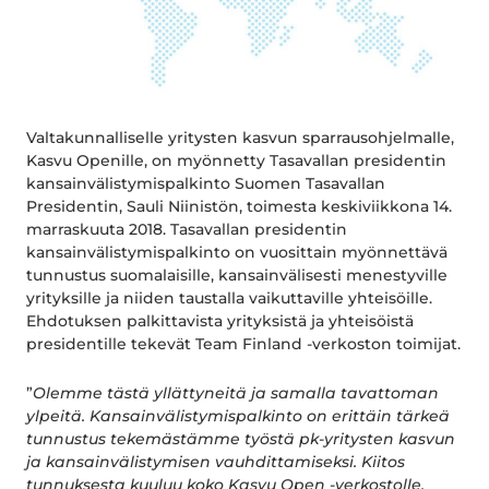
Valtakunnalliselle yritysten kasvun sparrausohjelmalle,
Kasvu Openille, on myönnetty Tasavallan presidentin
kansainvälistymispalkinto Suomen Tasavallan
Presidentin, Sauli Niinistön, toimesta keskiviikkona 14.
marraskuuta 2018. Tasavallan presidentin
kansainvälistymispalkinto on vuosittain myönnettävä
tunnustus suomalaisille, kansainvälisesti menestyville
yrityksille ja niiden taustalla vaikuttaville yhteisöille.
Ehdotuksen palkittavista yrityksistä ja yhteisöistä
presidentille tekevät Team Finland -verkoston toimijat.
”
Olemme tästä yllättyneitä ja samalla tavattoman
ylpeitä. Kansainvälistymispalkinto on erittäin tärkeä
tunnustus tekemästämme työstä pk-yritysten kasvun
ja kansainvälistymisen vauhdittamiseksi. Kiitos
tunnuksesta kuuluu koko Kasvu Open -verkostolle,