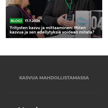
ja
sen
edellytyksiä
voidaan
BLOGI
17.7.2026
mitata?
Yritysten kasvu ja mittaaminen: Miten
kasvua ja sen edellytyksiä voidaan mitata?
KASVUA MAHDOLLISTAMASSA