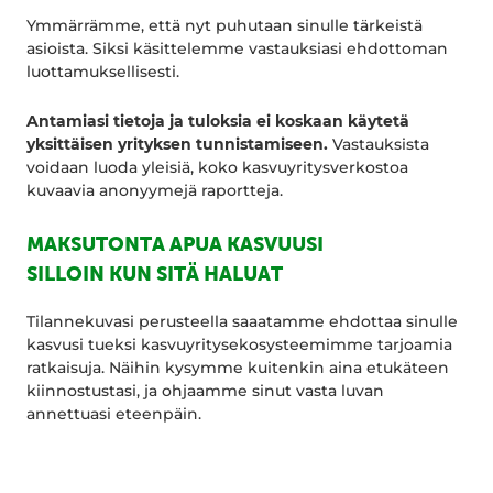
Ymmärrämme, että nyt puhutaan sinulle tärkeistä
asioista. Siksi käsittelemme vastauksiasi ehdottoman
luottamuksellisesti.
Antamiasi tietoja ja tuloksia ei koskaan käytetä
yksittäisen yrityksen tunnistamiseen.
Vastauksista
voidaan luoda yleisiä, koko kasvuyritysverkostoa
kuvaavia anonyymejä raportteja.
MAKSUTONTA APUA KASVUUSI
SILLOIN KUN SITÄ HALUAT
Tilannekuvasi perusteella saaatamme ehdottaa sinulle
kasvusi tueksi kasvuyritysekosysteemimme tarjoamia
ratkaisuja. Näihin kysymme kuitenkin aina etukäteen
kiinnostustasi, ja ohjaamme sinut vasta luvan
annettuasi eteenpäin.