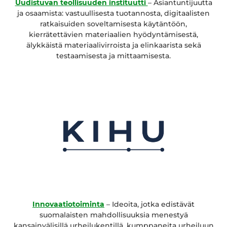
Uudistuvan teollisuuden instituutti
– Asiantuntijuutta
ja osaamista: vastuullisesta tuotannosta, digitaalisten
ratkaisuiden soveltamisesta käytäntöön,
kierrätettävien materiaalien hyödyntämisestä,
älykkäistä materiaalivirroista ja elinkaarista sekä
testaamisesta ja mittaamisesta.
Innovaatiotoiminta
– Ideoita, jotka edistävät
suomalaisten mahdollisuuksia menestyä
kansainvälisillä urheilukentillä, kumppaneita urheiluun