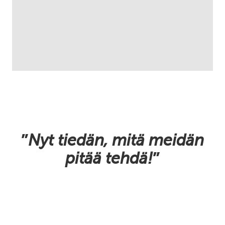
ä
s
i
t
t
e
l
y
*
”
Nyt tiedän, mitä meidän
pitää tehdä!
”