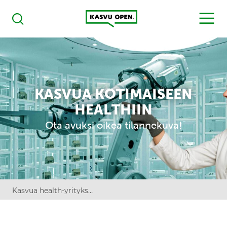
Kasvu Open
MENU
Haku
KASVUA KOTIMAISEEN
HEALTHIIN
Ota avuksi oikea tilannekuva!
Kasvua health-yrityksille