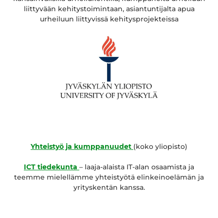
liittyvään kehitystoimintaan, asiantuntijalta apua
urheiluun liittyvissä kehitysprojekteissa
Yhteistyö ja kumppanuudet
(koko yliopisto)
ICT tiedekunta
– laaja-alaista IT-alan osaamista ja
teemme mielellämme yhteistyötä elinkeinoelämän ja
yrityskentän kanssa.