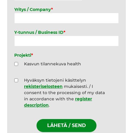
Yritys / Company
*
Y-tunnus / Business ID
*
Projekti
*
Kasvun tilannekuva health
T
Hyväksyn tietojeni käsittelyn
i
rekisteriselosteen
mukaisesti. / I
e
consent to the processing of my data
t
in accordance with the
register
o
description
.
j
e
n
k