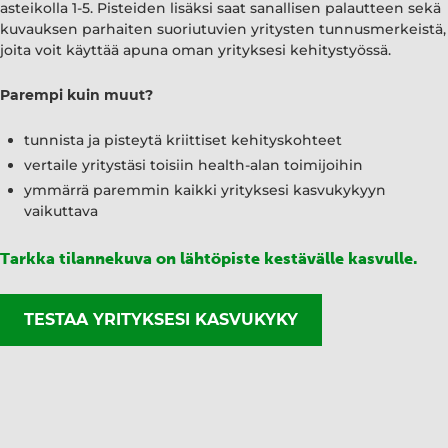
asteikolla 1-5. Pisteiden lisäksi saat sanallisen palautteen sekä
kuvauksen parhaiten suoriutuvien yritysten tunnusmerkeistä,
joita voit käyttää apuna oman yrityksesi kehitystyössä.
Parempi kuin muut?
tunnista ja pisteytä kriittiset kehityskohteet
vertaile yritystäsi toisiin health-alan toimijoihin
ymmärrä paremmin kaikki yrityksesi kasvukykyyn
vaikuttava
Tarkka tilannekuva on lähtöpiste kestävälle kasvulle.
TESTAA YRITYKSESI KASVUKYKY