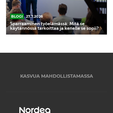
kenelle
se
sopii?
BLOGI
27.7.2026
Sparraaminen työelämässä: Mitä se
käytännössä tarkoittaa ja kenelle se sopii?
KASVUA MAHDOLLISTAMASSA