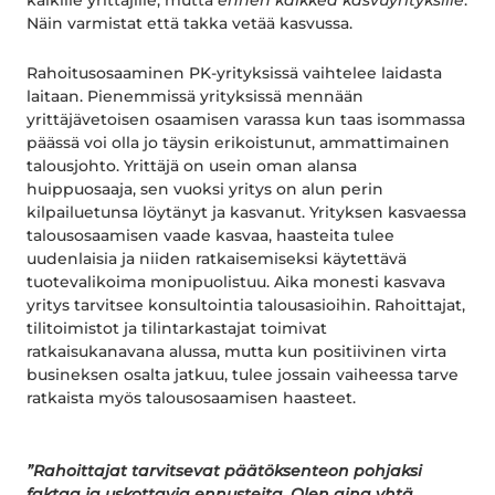
kaikille yrittäjille, mutta
ennen kaikkea kasvuyrityksille
.
Näin varmistat että takka vetää kasvussa.
Rahoitusosaaminen PK-yrityksissä vaihtelee laidasta
laitaan. Pienemmissä yrityksissä mennään
yrittäjävetoisen osaamisen varassa kun taas isommassa
päässä voi olla jo täysin erikoistunut, ammattimainen
talousjohto. Yrittäjä on usein oman alansa
huippuosaaja, sen vuoksi yritys on alun perin
kilpailuetunsa löytänyt ja kasvanut. Yrityksen kasvaessa
talousosaamisen vaade kasvaa, haasteita tulee
uudenlaisia ja niiden ratkaisemiseksi käytettävä
tuotevalikoima monipuolistuu. Aika monesti kasvava
yritys tarvitsee konsultointia talousasioihin. Rahoittajat,
tilitoimistot ja tilintarkastajat toimivat
ratkaisukanavana alussa, mutta kun positiivinen virta
busineksen osalta jatkuu, tulee jossain vaiheessa tarve
ratkaista myös talousosaamisen haasteet.
”Rahoittajat tarvitsevat päätöksenteon pohjaksi
faktaa ja uskottavia ennusteita. Olen aina yhtä