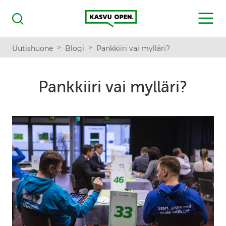
Kasvu Open
MENU
Haku
>
>
Uutishuone
Blogi
Pankkiiri vai mylläri?
Pankkiiri vai mylläri?