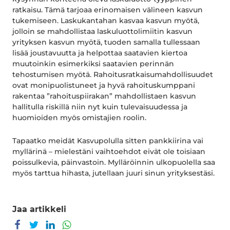
ratkaisu. Tämä tarjoaa erinomaisen välineen kasvun
tukemiseen. Laskukantahan kasvaa kasvun myötä,
jolloin se mahdollistaa laskuluottolimiitin kasvun
yrityksen kasvun myötä, tuoden samalla tullessaan
lisää joustavuutta ja helpottaa saatavien kiertoa
muutoinkin esimerkiksi saatavien perinnän
tehostumisen myötä. Rahoitusratkaisumahdollisuudet
ovat monipuolistuneet ja hyvä rahoituskumppani
rakentaa ”rahoituspiirakan” mahdollistaen kasvun
hallitulla riskillä niin nyt kuin tulevaisuudessa ja
huomioiden myös omistajien roolin.
Tapaatko meidät Kasvupolulla sitten pankkiirina vai
myllärinä – mielestäni vaihtoehdot eivät ole toisiaan
poissulkevia, päinvastoin. Mylläröinnin ulkopuolella saa
myös tarttua hihasta, jutellaan juuri sinun yrityksestäsi.
Jaa artikkeli
Jaa Facebookissa
Jaa Twitterissä
Jaa LinkedInissä
Jaa WhatsAppissa