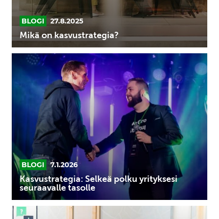
BLOGI
27.8.2025
Mikä on kasvustrategia?
Kasvustrategia:
Selkeä
polku
yrityksesi
seuraavalle
tasolle
BLOGI
7.1.2026
Kasvustrategia: Selkeä polku yrityksesi
seuraavalle tasolle
Mitä