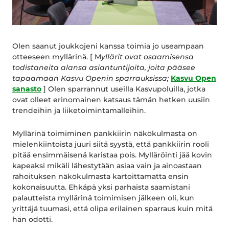
Olen saanut joukkojeni kanssa toimia jo useampaan
otteeseen myllärinä. [ M
yllärit ovat osaamisensa
todistaneita alansa asiantuntijoita, joita pääsee
tapaamaan Kasvu Openin sparrauksissa;
Kasvu Open
sanasto
] Olen sparrannut useilla Kasvupoluilla, jotka
ovat olleet erinomainen katsaus tämän hetken uusiin
trendeihin ja liiketoimintamalleihin.
Myllärinä toimiminen pankkiirin näkökulmasta on
mielenkiintoista juuri siitä syystä, että pankkiirin rooli
pitää ensimmäisenä karistaa pois. Mylläröinti jää kovin
kapeaksi mikäli lähestytään asiaa vain ja ainoastaan
rahoituksen näkökulmasta kartoittamatta ensin
kokonaisuutta. Ehkäpä yksi parhaista saamistani
palautteista myllärinä toimimisen jälkeen oli, kun
yrittäjä tuumasi, että olipa erilainen sparraus kuin mitä
hän odotti.