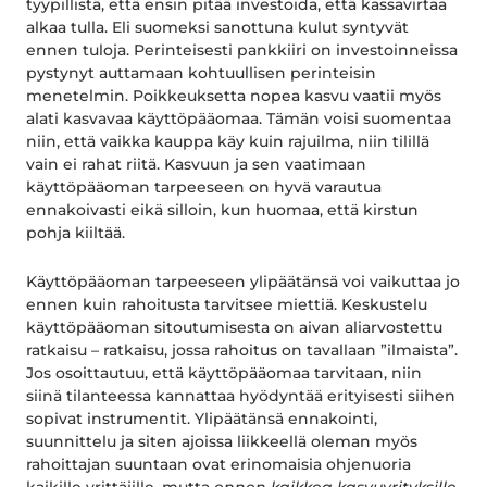
tyypillistä, että ensin pitää investoida, että kassavirtaa
alkaa tulla. Eli suomeksi sanottuna kulut syntyvät
ennen tuloja. Perinteisesti pankkiiri on investoinneissa
pystynyt auttamaan kohtuullisen perinteisin
menetelmin. Poikkeuksetta nopea kasvu vaatii myös
alati kasvavaa käyttöpääomaa. Tämän voisi suomentaa
niin, että vaikka kauppa käy kuin rajuilma, niin tilillä
vain ei rahat riitä. Kasvuun ja sen vaatimaan
käyttöpääoman tarpeeseen on hyvä varautua
ennakoivasti eikä silloin, kun huomaa, että kirstun
pohja kiiltää.
Käyttöpääoman tarpeeseen ylipäätänsä voi vaikuttaa jo
ennen kuin rahoitusta tarvitsee miettiä. Keskustelu
käyttöpääoman sitoutumisesta on aivan aliarvostettu
ratkaisu – ratkaisu, jossa rahoitus on tavallaan ”ilmaista”.
Jos osoittautuu, että käyttöpääomaa tarvitaan, niin
siinä tilanteessa kannattaa hyödyntää erityisesti siihen
sopivat instrumentit. Ylipäätänsä ennakointi,
suunnittelu ja siten ajoissa liikkeellä oleman myös
rahoittajan suuntaan ovat erinomaisia ohjenuoria