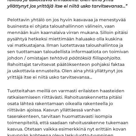
yllättynyt jos yrittäjä itse ei niitä usko tarvitsevansa…”
Pelottavin yhtälö on jos hyvin kasvavaa ja menestyvää
businesta ei ohjata taloushallinnon välinein, vaan
mennään kuin kaarnalaiva virran mukana. Silloin pitäisi
pysähtyä hetkeksi miettimään haluaako olla kuskina
vai matkustajana. Ilman luotettavaa taloushallintoa ja
sen tuottamaan taloudellista informaatiota on toimivan
johdon / omistajan
tehtävä päätöksiä fiilispohjalta
.
Rahoittajat tarvitsevat päätöksenteon pohjaksi faktaa
ja uskottavia ennusteita. Olen aina yhtä yllättynyt jos
yrittäjä itse ei niitä usko tarvitsevansa…
Tuotteitahan meillä on varmasti erilaisten haasteiden
ratkaisemiseen riittävästi. Rahoitusrakennetta pitäisi
osata lähteä rakentamaan oikealla rakenteella jo
riittävän ajoissa. Kasvun yllättäessä vanhan
taserakenteen, tarvitaan huomattavasti isompia
toimenpiteitä, että saadaan rahoitusrakenne tukemaan
kasvua. Otetaan vaikka esimerkkinä nyt erittäin kovan
kysynnän kohteena oleva laskuluotto-tyyppinen