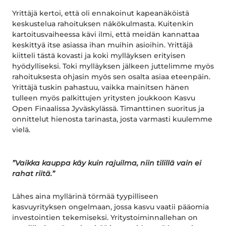
Yrittäjä kertoi, että oli ennakoinut kapeanäköistä
keskustelua rahoituksen näkökulmasta. Kuitenkin
kartoitusvaiheessa kävi ilmi, että meidän kannattaa
keskittyä itse asiassa ihan muihin asioihin. Yrittäjä
kiitteli tästä kovasti ja koki mylläyksen erityisen
hyödylliseksi. Toki mylläyksen jälkeen juttelimme myös
rahoituksesta ohjasin myös sen osalta asiaa eteenpäin.
Yrittäjä tuskin pahastuu, vaikka mainitsen hänen
tulleen myös palkittujen yritysten joukkoon Kasvu
Open Finaalissa Jyväskylässä. Timanttinen suoritus ja
onnittelut hienosta tarinasta, josta varmasti kuulemme
vielä.
”Vaikka kauppa käy kuin rajuilma, niin tilillä vain ei
rahat riitä.”
Lähes aina myllärinä törmää tyypilliseen
kasvuyrityksen ongelmaan, jossa kasvu vaatii pääomia
investointien tekemiseksi. Yritystoiminnallehan on