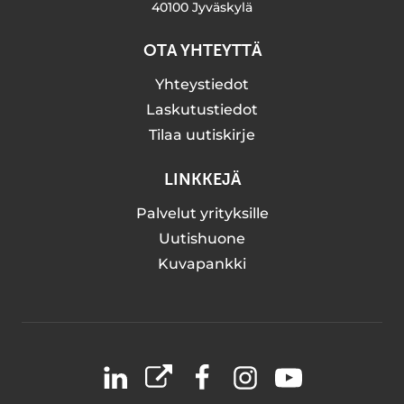
40100 Jyväskylä
OTA YHTEYTTÄ
Yhteystiedot
Laskutustiedot
Tilaa uutiskirje
LINKKEJÄ
Palvelut yrityksille
Uutishuone
Kuvapankki
LinkedIn
X
Facebook
Instagram
YouTube