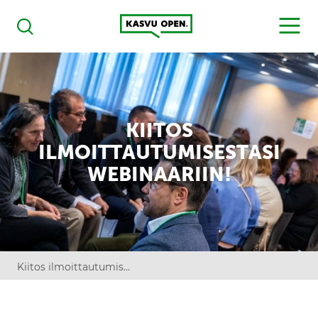
Kasvu Open
MENU
Haku
KIITOS
ILMOITTAUTUMISESTASI
WEBINAARIIN!
Kiitos ilmoittautumisestasi webinaariin!