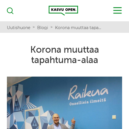
Kasvu Open
MENU
Haku
>
>
Uutishuone
Blogi
Korona muuttaa tapahtuma-alaa
Korona muuttaa
tapahtuma-alaa