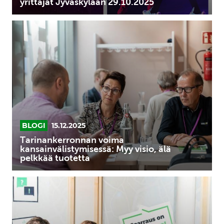
yrittäjät Jyväskylään 29.10.2025
Tarinankerronnan
voima
kansainvälistymisessä:
Myy
visio,
älä
pelkkää
tuotetta
BLOGI
15.12.2025
Tarinankerronnan voima
kansainvälistymisessä: Myy visio, älä
pelkkää tuotetta
Onko
hallituksesi
kumileimasin
vai