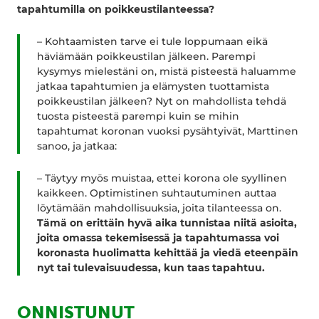
tapahtumilla on poikkeustilanteessa?
– Kohtaamisten tarve ei tule loppumaan eikä
häviämään poikkeustilan jälkeen. Parempi
kysymys mielestäni on, mistä pisteestä haluamme
jatkaa tapahtumien ja elämysten tuottamista
poikkeustilan jälkeen? Nyt on mahdollista tehdä
tuosta pisteestä parempi kuin se mihin
tapahtumat koronan vuoksi pysähtyivät, Marttinen
sanoo, ja jatkaa:
– Täytyy myös muistaa, ettei korona ole syyllinen
kaikkeen. Optimistinen suhtautuminen auttaa
löytämään mahdollisuuksia, joita tilanteessa on.
Tämä on erittäin hyvä aika tunnistaa niitä asioita,
joita omassa tekemisessä ja tapahtumassa voi
koronasta huolimatta kehittää ja viedä eteenpäin
nyt tai tulevaisuudessa, kun taas tapahtuu.
ONNISTUNUT