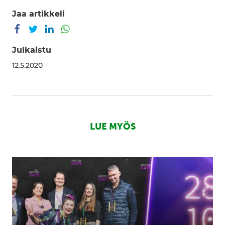
Jaa artikkeli
Jaa Facebookissa
Jaa Twitterissä
Jaa LinkedInissä
Jaa WhatsAppissa
Julkaistu
12.5.2020
LUE MYÖS
Kasvu
on
rohkeita
tekoja
–
Kasvu