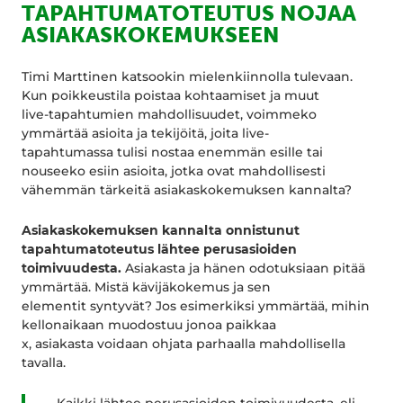
TAPAHTUMATOTEUTUS NOJAA
ASIAKASKOKEMUKSEEN
Timi Marttinen katsookin mielenkiinnolla tulevaan.
Kun poikkeustila poistaa kohtaamiset ja muut
live-tapahtumien mahdollisuudet, voimmeko
ymmärtää asioita ja tekijöitä, joita live-
tapahtumassa tulisi nostaa enemmän esille tai
nouseeko esiin asioita, jotka ovat mahdollisesti
vähemmän tärkeitä asiakaskokemuksen kannalta?
Asiakaskokemuksen kannalta onnistunut
tapahtumatoteutus lähtee perusasioiden
toimivuudesta.
Asiakasta ja hänen odotuksiaan pitää
ymmärtää. Mistä kävijäkokemus ja sen
elementit syntyvät? Jos esimerkiksi ymmärtää, mihin
kellonaikaan muodostuu jonoa paikkaa
x, asiakasta voidaan ohjata parhaalla mahdollisella
tavalla.