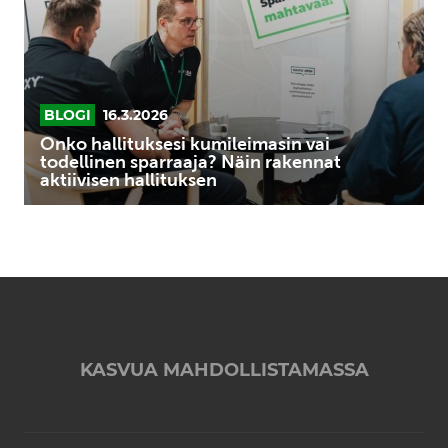
todellinen
sparraaja?
Näin
rakennat
aktiivisen
BLOGI
16.3.2026
hallituksen
Onko hallituksesi kumileimasin vai
todellinen sparraaja? Näin rakennat
aktiivisen hallituksen
KASVUA MAHDOLLISTAMASSA