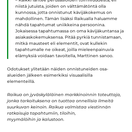
– Kaikki lähtee perusasioiden toimivuudesta, eli
niistä jutuista, joiden on välttämätöntä olla
kunnossa, jotta onnistunut kävijäkokemus on
mahdollinen. Tämän lisäksi Raikualla haluamme
nähdä tapahtumat uniikkeina persoonina.
Jokaisessa tapahtumassa on oma kävijäkuntansa ja
asiakaskokemuksensa. Pitää pyrkiä tunnistamaan,
mitkä mausteet eli elementit, ovat kullekin
tapahtumalle ne oikeat, joilla mieleenpainuvia
elämyksiä voidaan tavoitella, Marttinen sanoo.
Odotukset ylitetään näiden onnistuneiden osa-
alueiden jälkeen esimerkiksi visuaalisilla
elementeillä.
Raikua on jyväskyläläinen markkinoinnin toteuttaja,
jonka tarkoituksena on tuottaa onnellisia ilmeitä
suurkuvan keinoin. Raikua valmistaa viestinnän
ratkaisuja tapahtumiin, tiloihin,
myymälöihin ja kalustoon.