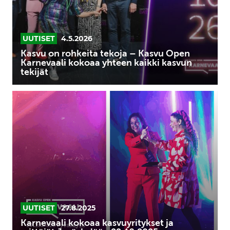
Open
Karnevaali
kokoaa
UUTISET
4.5.2026
yhteen
Kasvu on rohkeita tekoja – Kasvu Open
kaikki
Karnevaali kokoaa yhteen kaikki kasvun
tekijät
kasvun
tekijät
Karnevaali
kokoaa
kasvuyritykset
ja
yrittäjät
Jyväskylään
29.10.2025
UUTISET
27.8.2025
Karnevaali kokoaa kasvuyritykset ja