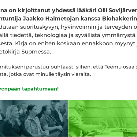
a on kirjoittanut yhdessä lääkäri Olli Sovijärven
ntuntija Jaakko Halmetojan kanssa Biohakkerin 
dutaan suorituskyvyn, hyvinvoinnin ja terveyden o
lä tiedettä, teknologiaa ja syvällistä ymmärrystä
esta. Kirja on eniten koskaan ennakkoon myynyt j
ietokirja Suomessa.
Fanitukseni perustuu puhtaasti siihen, että Teemu osaa
ista, jotka ovat minulle täysin vieraita.
rvenpään tapahtumaan!