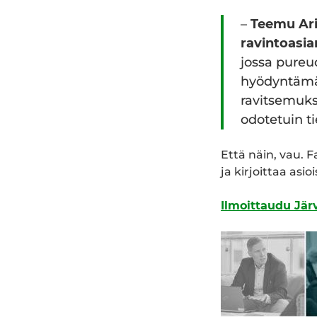
–
Teemu Arin
ravintoasia
jossa pureu
hyödyntämäl
ravitsemuks
odotetuin t
Että näin, vau. 
ja kirjoittaa asio
Ilmoittaudu Jä