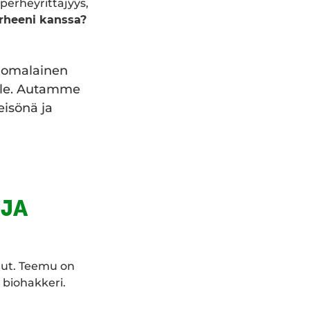
perheyrittäjyys,
erheeni kanssa?
Suomalainen
lle. Autamme
isönä ja
 JA
uut. Teemu on
ja biohakkeri.