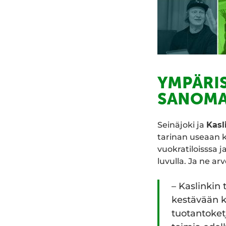
YMPÄRI
SANOM
Seinäjoki ja
Kasl
tarinan useaan k
vuokratiloisssa 
luvulla. Ja ne ar
– Kaslinkin 
kestävään k
tuotantoke