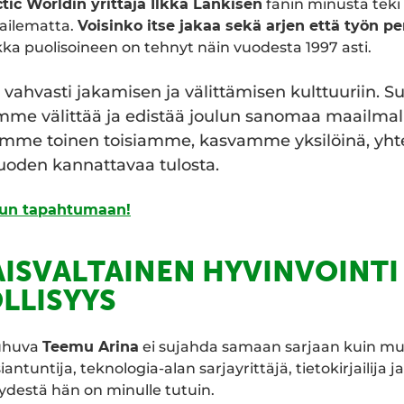
tic Worldin yrittäjä Ilkka Länkisen
fanin minusta teki 
ihailematta.
Voisinko itse jakaa sekä arjen että työn p
kka puolisoineen on tehnyt näin vuodesta 1997 asti.
ahvasti jakamisen ja välittämisen kulttuuriin. 
mme välittää ja edistää joulun sanomaa maailma
mme toinen toisiamme, kasvamme yksilöinä, yhte
luoden kannattavaa tulosta.
lun tapahtumaan!
ISVALTAINEN HYVINVOINTI
LLISYYS
uhuva
Teemu Arina
ei sujahda samaan sarjaan kuin m
iantuntija, teknologia-alan sarjayrittäjä, tietokirjailija 
ydestä hän on minulle tutuin.