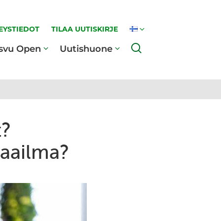
EYSTIEDOT
TILAA UUTISKIRJE
Haku
svu Open
Uutishuone
t?
maailma?