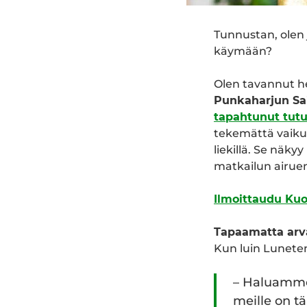
Tunnustan, olen 
käymään?
Olen tavannut he
Punkaharjun Sa
tapahtunut tut
tekemättä vaiku
liekillä. Se näk
matkailun airue
Ilmoittaudu Ku
Tapaamatta arva
Kun luin Luneten 
– Haluamme 
meille on t