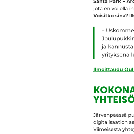
Santa Park – Arc
jota en voi olla 
Voisitko sinä?
Il
– Uskomme v
Joulupukki
ja kannusta
yrityksenä 
Ilmoittaudu Ou
KOKONA
YHTEISÖ
Järvenpäässä p
digitalisaation as
Viimeisestä yhte