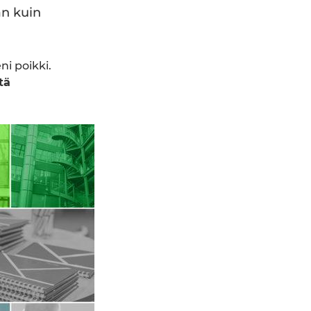
n kuin
i poikki.
tä