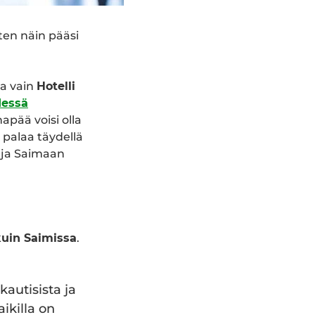
ten näin pääsi
ta vain
Hotelli
dessä
pää voisi olla
palaa täydellä
n ja Saimaan
kuin Saimissa
.
autisista ja
ikilla on