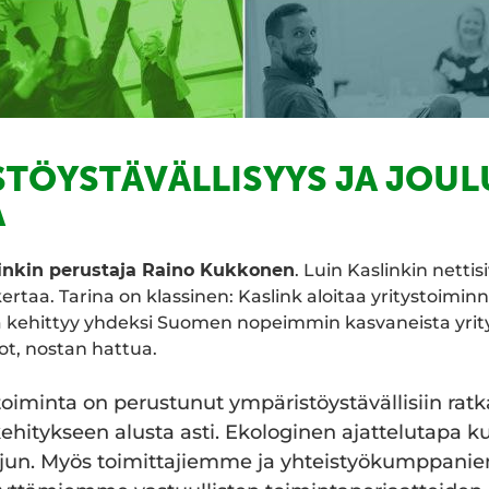
STÖYSTÄVÄLLISYYS JA JOU
A
inkin perustaja Raino Kukkonen
. Luin Kaslinkin nettisi
ertaa. Tarina on klassinen: Kaslink aloitaa yritystoimin
ja kehittyy yhdeksi Suomen nopeimmin kasvaneista yrit
vot, nostan hattua.
toiminta on perustunut ympäristöystävällisiin ratk
ehitykseen alusta asti. Ekologinen ajattelutapa k
tjun. Myös toimittajiemme ja yhteistyökumppani