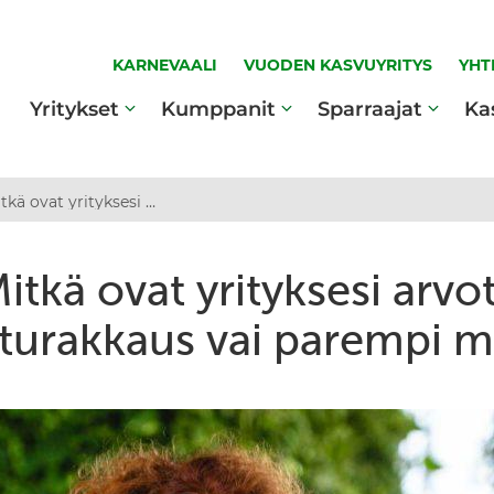
KARNEVAALI
VUODEN KASVUYRITYS
YHT
Yritykset
Kumppanit
Sparraajat
Ka
Mitkä ovat yrityksesi arvot? Kotiseuturakkaus vai parempi maailma?
itkä ovat yrityksesi arvo
turakkaus vai parempi 