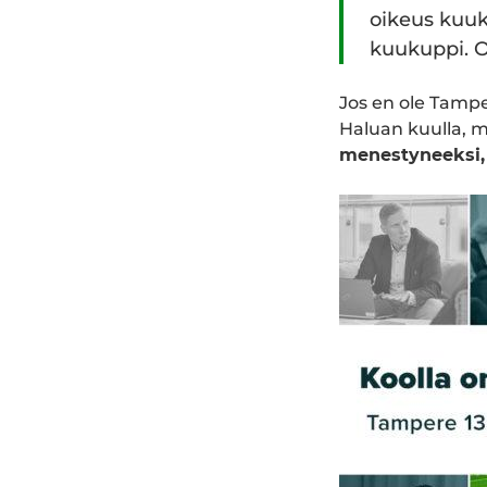
oikeus kuu
kuukuppi. O
Jos en ole Tamp
Haluan kuulla, 
menestyneeksi, k