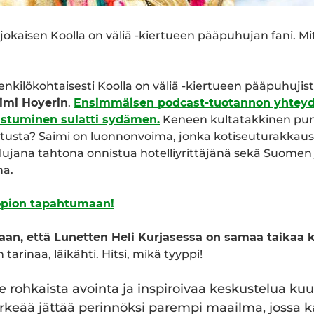
jokaisen Koolla on väliä -kiertueen pääpuhujan fani. Mi
nkilökohtaisesti Koolla on väliä -kiertueen pääpuhujis
imi Hoyerin
.
Ensimmäisen podcast-tuotannon yhtey
ustuminen sulatti sydämen.
Keneen kultatakkinen puna
tusta? Saimi on luonnonvoima, jonka kotiseuturakkaus 
yy lujana tahtona onnistua hotelliyrittäjänä sekä Suome
na.
opion tapahtumaan!
an, että Lunetten Heli Kurjasessa on samaa taikaa 
tarinaa, läikähti. Hitsi, mikä tyyppi!
rohkaista avointa ja inspiroivaa keskustelua kuuk
ärkeää jättää perinnöksi parempi maailma, jossa ka