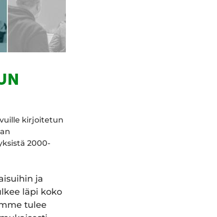
LUN
vuille kirjoitetun
nan
yksistä 2000-
aisuihin ja
ulkee läpi koko
emme tulee