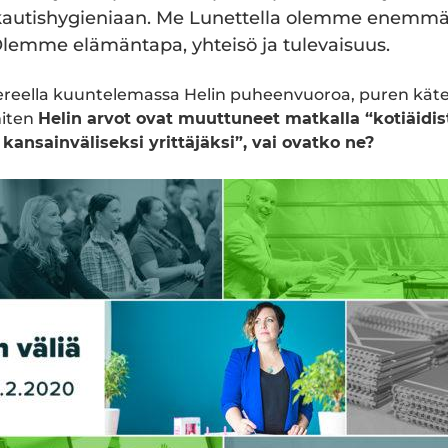
kautishygieniaan. Me Lunettella olemme enemmä
lemme elämäntapa, yhteisö ja tulevaisuus.
ereella kuuntelemassa Helin puheenvuoroa, puren käten
miten
Helin arvot ovat muuttuneet matkalla “kotiäidis
ansainväliseksi yrittäjäksi”, vai ovatko ne?