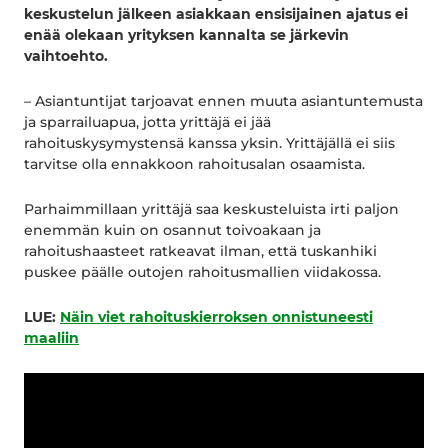
keskustelun jälkeen asiakkaan ensisijainen ajatus ei
enää olekaan yrityksen kannalta se järkevin
vaihtoehto.
– Asiantuntijat tarjoavat ennen muuta asiantuntemusta
ja sparrailuapua, jotta yrittäjä ei jää
rahoituskysymystensä kanssa yksin. Yrittäjällä ei siis
tarvitse olla ennakkoon rahoitusalan osaamista.
Parhaimmillaan yrittäjä saa keskusteluista irti paljon
enemmän kuin on osannut toivoakaan ja
rahoitushaasteet ratkeavat ilman, että tuskanhiki
puskee päälle outojen rahoitusmallien viidakossa.
LUE:
Näin viet rahoituskierroksen onnistuneesti
maaliin