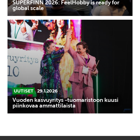
SUPERFINN 2026: FeelHobby is ready for
global scale
Vuoden
kasvuyritys
-
tuomaristoon
kuusi
piinkovaa
ammattilaista
UUTISET
29.1.2026
Vuoden kasvuyritys -tuomaristoon kuusi
piinkovaa ammattilaista