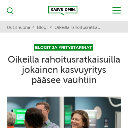
Kasvu Open
MENU
Haku
>
>
Uutishuone
Blogi
Oikeilla rahoitusratkaisuilla jokainen kasvuyritys pääsee vauhtiin
BLOGIT JA YRITYSTARINAT
Oikeilla rahoitusratkaisuilla
jokainen kasvuyritys
pääsee vauhtiin