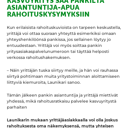
KASVUYRITYS SAA PANKILTA
ASIANTUNTIJA-APUA
RAHOITUSKYSYMYKSIIN
Kun erilaisista rahoituskuvioista on tarpeen keskustella,
yrittäjä voi ottaa suoraan yhteyttä esimerkiksi omaan
yhteyshenkilöönsä pankissa, jos sellainen löytyy jo
entuudestaan. Yrittäjä voi myös soittaa pankin
yritysasiakaspalvelunumeroon tai täyttää helposti
verkossa rahoitushakemuksen.
– Näin yrittäjän tuska siirtyy meille, ja hän voi rauhassa
siirtyä pohtimaan muita yritystoiminnan aloittamiseen
liittyviä kiemuroita, Launikari sanoo.
Tämän jälkeen pankin asiantuntija ja yrittäjä miettivät
yhdessä, mikä rahoitusratkaisu palvelee kasvuyritystä
parhaiten
Launikarin mukaan yrittäjäasiakkaalla voi olla joskus
rahoituksesta oma näkemyksensä, mutta yhteisen