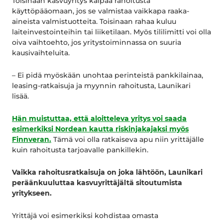
Toisinaan kasvuyritys kaipaa rahoitusta
käyttöpääomaan, jos se valmistaa vaikkapa raaka-
aineista valmistuotteita. Toisinaan rahaa kuluu
laiteinvestointeihin tai liiketilaan. Myös tililimitti voi olla
oiva vaihtoehto, jos yritystoiminnassa on suuria
kausivaihteluita.
– Ei pidä myöskään unohtaa perinteistä pankkilainaa,
leasing-ratkaisuja ja myynnin rahoitusta, Launikari
lisää.
Hän muistuttaa, että aloitteleva yritys voi saada
esimerkiksi Nordean kautta riskinjakajaksi myös
Finnveran.
Tämä voi olla ratkaiseva apu niin yrittäjälle
kuin rahoitusta tarjoavalle pankillekin.
Vaikka rahoitusratkaisuja on joka lähtöön, Launikari
peräänkuuluttaa kasvuyrittäjältä sitoutumista
yritykseen.
Yrittäjä voi esimerkiksi kohdistaa omasta