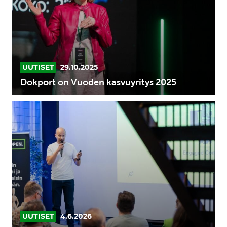
UUTISET
29.10.2025
Dokport on Vuoden kasvuyritys 2025
SUPERFINN
2026:
FeelHobby
is
ready
for
global
scale
UUTISET
4.6.2026