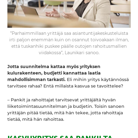
”Parhaimmillaan yrittäjä saa asiantuntijakeskusteluista
irti paljon enemmän kuin on osannut toivoakaan ilman,
että tuskanhiki puskee päälle outojen rahoitusmallien
viidakossa”, Launikari sanoo.
Jotta suunnitelma kattaa myös yrityksen
kulurakenteen, budjetti kannattaa laatia
mahdollisimman tarkasti.
Eli mihin yritys käytännössä
tarvitsee rahaa? Entä millaista kasvua se tavoittelee?
– Pankit ja rahoittajat tarvitsevat yrittäjältä hyvän
liiketoimintasuunnitelman ja budjetin. Toisin sanoen
yrittäjän pitää tietää, mitä hän tekee, jotta rahoittaja
tietää, mitä hän rahoittaa.