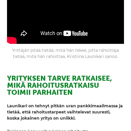
Yrittäjän pitää tietää, mitä hän tekee, jotta rahoittaja
tietää, mitä hän rahoittaa, Kristiina Launikari sanoo.
YRITYKSEN TARVE RATKAISEE,
MIKÄ RAHOITUSRATKAISU
TOIMII PARHAITEN
Launikari on tehnyt pitkän uran pankkimaailmassa ja
tietää, että rahoitustarpeet vaihtelevat suuresti,
koska jokainen yritys on uniikki.