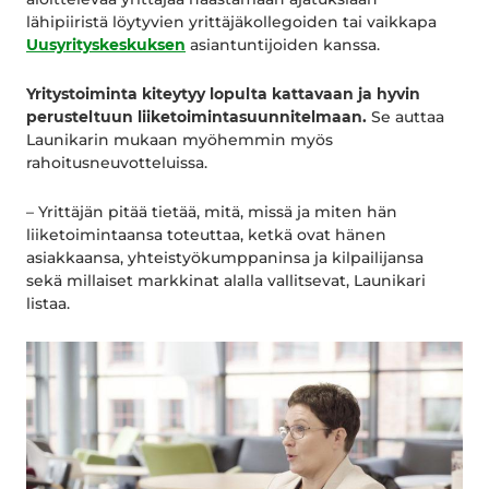
lähipiiristä löytyvien yrittäjäkollegoiden tai vaikkapa
Uusyrityskeskuksen
asiantuntijoiden kanssa.
Yritystoiminta kiteytyy lopulta kattavaan ja hyvin
perusteltuun liiketoimintasuunnitelmaan.
Se auttaa
Launikarin mukaan myöhemmin myös
rahoitusneuvotteluissa.
– Yrittäjän pitää tietää, mitä, missä ja miten hän
liiketoimintaansa toteuttaa, ketkä ovat hänen
asiakkaansa, yhteistyökumppaninsa ja kilpailijansa
sekä millaiset markkinat alalla vallitsevat, Launikari
listaa.