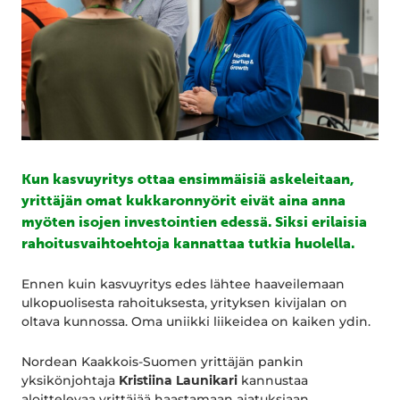
Kun kasvuyritys ottaa ensimmäisiä askeleitaan,
yrittäjän omat kukkaronnyörit eivät aina anna
myöten isojen investointien edessä. Siksi erilaisia
rahoitusvaihtoehtoja kannattaa tutkia huolella.
Ennen kuin kasvuyritys edes lähtee haaveilemaan
ulkopuolisesta rahoituksesta, yrityksen kivijalan on
oltava kunnossa. Oma uniikki liikeidea on kaiken ydin.
Nordean Kaakkois-Suomen yrittäjän pankin
yksikönjohtaja
Kristiina Launikari
kannustaa
aloittelevaa yrittäjää haastamaan ajatuksiaan