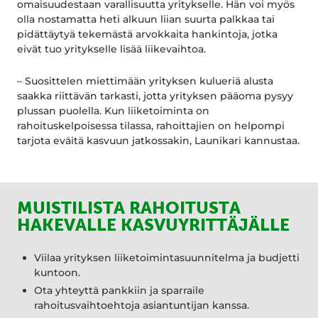
omaisuudestaan varallisuutta yritykselle. Hän voi myös
olla nostamatta heti alkuun liian suurta palkkaa tai
pidättäytyä tekemästä arvokkaita hankintoja, jotka
eivät tuo yritykselle lisää liikevaihtoa.
– Suosittelen miettimään yrityksen kulueriä alusta
saakka riittävän tarkasti, jotta yrityksen pääoma pysyy
plussan puolella. Kun liiketoiminta on
rahoituskelpoisessa tilassa, rahoittajien on helpompi
tarjota eväitä kasvuun jatkossakin, Launikari kannustaa.
MUISTILISTA RAHOITUSTA
HAKEVALLE KASVUYRITTÄJÄLLE
Viilaa yrityksen liiketoimintasuunnitelma ja budjetti
kuntoon.
Ota yhteyttä pankkiin ja sparraile
rahoitusvaihtoehtoja asiantuntijan kanssa.