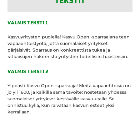
TEKSTIT
VALMIS TEKSTI 1
Kasvuyritysten puolella! Kasvu Open -sparraajana teen
vapaaehtoistyötä, jotta suomalaiset yritykset
pärjäisivät. Sparraus on konkreettista tukea ja
ratkaisujen hakemista yritysten todellisiin haasteisiin.
VALMIS TEKSTI 2
Ylpeästi Kasvu Open -sparraaja! Meitä vapaaehtoisia on
jo yli 1600, ja kaikilla sama tavoite: nostetaan yhdessä
suomalaiset yritykset kestävälle kasvu-uralle. Se
onnistuu kyllä, kun raivataan kasvun esteet yksi
kerrallaan.